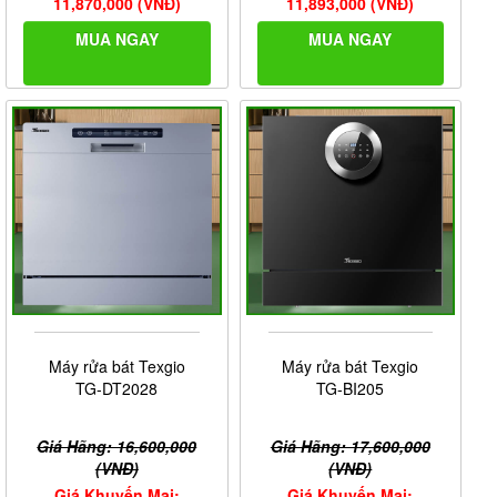
11,870,000 (VNĐ)
11,893,000 (VNĐ)
MUA NGAY
MUA NGAY
Máy rửa bát Texgio
Máy rửa bát Texgio
TG-DT2028
TG-BI205
Giá Hãng: 16,600,000
Giá Hãng: 17,600,000
(VNĐ)
(VNĐ)
Giá Khuyến Mại:
Giá Khuyến Mại: