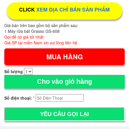
CLICK
XEM ĐỊA CHỈ BÁN SẢN PHẨM
Giá bán trên bao gồm bộ sản phẩm sau:
1 Máy rửa bát Grasso GS-608
Gọi để có giá tốt nhất
Giá SP tại miền Nam xin vui lòng liên hệ
Số lượng
Cho vào giỏ hàng
Số điện thoại:
*