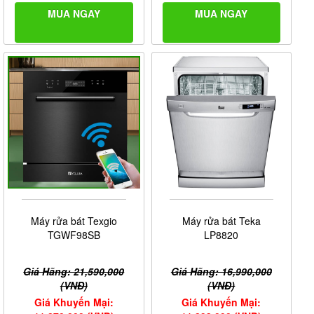
MUA NGAY
MUA NGAY
Máy rửa bát Texgio
Máy rửa bát Teka
TGWF98SB
LP8820
Giá Hãng: 21,590,000
Giá Hãng: 16,990,000
(VNĐ)
(VNĐ)
Giá Khuyến Mại:
Giá Khuyến Mại: