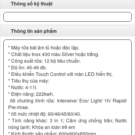
Thông số kỹ thuật
Thông tin sản phẩm
* Máy rửa bát âm tủ hoặc độc lập.
* Chất liệu Inox 430 màu Silver hoặc trắng.
* Công suất rửa: 12 bộ tiêu chuẩn.
* Độ ồn: 45-49 db.
* Điều khiển Touch Control với màn LED hiển thị.
* Tiêu thụ của máy:
* Nước: 4-11l.
* Điện năng: 222kwh.
06 chương trình rửa: Intensive/ Eco/ Light/ 1h/ Rapid/
Pre-rinse.
* 05 mức nhiệt độ: 60/46/45/60/40.
* Tính năng khác: 3 in 1; Cảm ứng chống trản; Nước
nóng lạnh; Khóa an toàn trẻ em
* Kích thước sản phẩm: 600x600x850mm