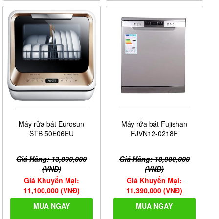
Máy rửa bát Eurosun
Máy rửa bát Fujishan
STB 50E06EU
FJVN12-0218F
Giá Hãng: 13,890,000
Giá Hãng: 18,900,000
(VNĐ)
(VNĐ)
Giá Khuyến Mại:
Giá Khuyến Mại:
11,100,000 (VNĐ)
11,390,000 (VNĐ)
MUA NGAY
MUA NGAY