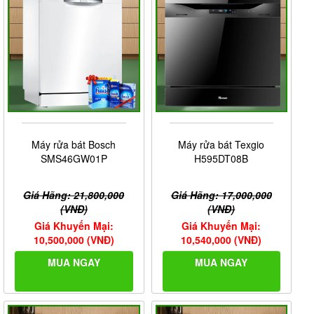
Máy rửa bát Bosch
Máy rửa bát Texgio
SMS46GW01P
H595DT08B
Giá Hãng: 21,800,000
Giá Hãng: 17,000,000
(VNĐ)
(VNĐ)
Giá Khuyến Mại:
Giá Khuyến Mại:
10,500,000 (VNĐ)
10,540,000 (VNĐ)
MUA NGAY
MUA NGAY