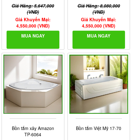
Giá Hãng: 5,647,000
Giá Hãng: 8,080,000
(VNĐ)
(VNĐ)
Giá Khuyến Mại:
Giá Khuyến Mại:
4,550,000 (VNĐ)
4,550,000 (VNĐ)
MUA NGAY
MUA NGAY
Bồn tắm xây Amazon
Bồn tắm Việt Mỹ 17-70
TP-6064