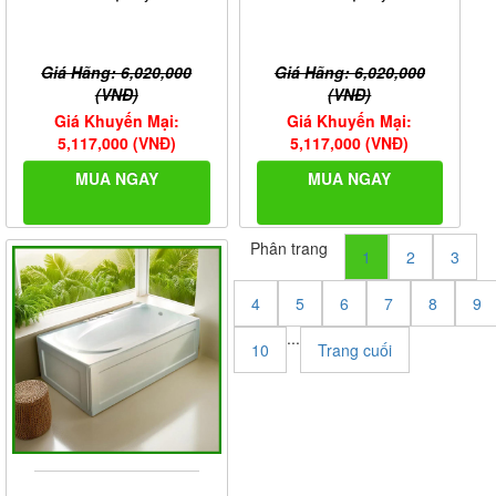
Giá Hãng: 6,020,000
Giá Hãng: 6,020,000
(VNĐ)
(VNĐ)
Giá Khuyến Mại:
Giá Khuyến Mại:
5,117,000 (VNĐ)
5,117,000 (VNĐ)
MUA NGAY
MUA NGAY
Phân trang
1
2
3
4
5
6
7
8
9
...
10
Trang cuối