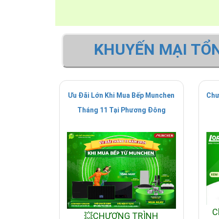
bày bán và phân phối tại tất cả các Showroom c
+ Tham khảo thêm sản phẩm bếp từ Munchen n
KHUYẾN MẠI TỔ
Ưu Đãi Lớn Khi Mua Bếp Munchen
Chư
Tháng 11 Tại Phương Đông
C
💥CHƯƠNG TRÌNH