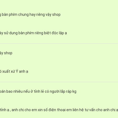
uất định mức của bếp là 4400W.
g bàn phím chung hay riêng vậy shop
ày sử dụng bàn phím riêng biệt độc lập ạ
vậy shop
ó xuất xứ Ý anh ạ
án bao nhiêu nếu ở tỉnh lẻ có người lắp ráp kg
tính năng an toàn khác như: Tính năng khóa an toàn trẻ em, hẹ
tỉnh ạ , anh chị cho em xin số điện thoại em liên hệ tư vấn cho anh chị 
5 x 395mm, kích thước này phù hợp với nhiều không gian bếp c