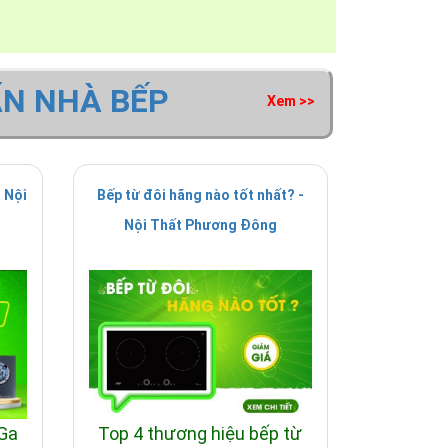
 và mua hàng.
tu-munchen-gm-8999
ẤN NHÀ BẾP
Xem >>
 Nội
Bếp từ đôi hãng nào tốt nhất? -
Nội Thất Phương Đông
 Ga
Top 4 thương hiệu bếp từ