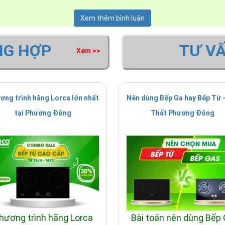
ủa Nội Thất Phương Đông, quý khách hãy liên hệ để được tư vấn
Xem thêm bình luận
hập khẩu Đức:
https://noithatphuongdong.vn/p/13447/bep-
NG HỢP
TƯ V
Xem >>
ơng trình hãng Lorca lớn nhất
Nên dùng Bếp Ga hay Bếp Từ -
tại Phương Đông
Thất Phương Đông
hương trình hãng Lorca
Bài toán nên dùng Bếp