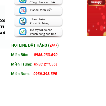
.900.000đ
à TPHCM.
i tỉnh
HOTLINE ĐẶT HÀNG (
24/7
)
Miền Bắc:
0985.233.590
Miền
Trung:
0938.211.551
Miền
Nam:
0936.398.390