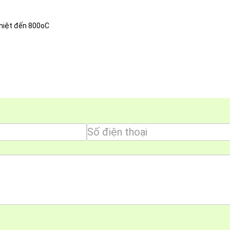
 nhiệt đến 800oC
còn hệ thống bảng điều khiển cảm ứng IQ nhậy bén giúp người
ẩm mới do vậy bếp có rất nhiều tình năng hiện đại như: Tính 
suất của bếp khi bận việc. Tính năng nấu ăn nhanh " booster" 
 một lần bấm. Ngoài ra bếp từ Munchen GM6640IN còn có khả năn
sẽ giúp bếp có thể tự động san sẽ nhiệt độ đểu cho hai bếp để g