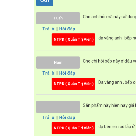
vùng nấu là 2400W, booster 2800w, Tổng công s
Cho anh hỏi mã này sử dụn
Tuấn
Trả lời
||
Hỏi đáp
dạ vâng anh , bếp n
NTPĐ ( Quản Trị Viên )
Cho chị hỏi bếp này ở đâu 
Nam
Trả lời
||
Hỏi đáp
Dạ vâng anh , bếp c
NTPĐ ( Quản Trị Viên )
Sản phẩm này hiên nay giá b
Trả lời
||
Hỏi đáp
Bếp từ Munchen GM6640IN còn được trang bị các 
dạ bên em có lắp ở 
NTPĐ ( Quản Trị Viên )
mặt bếp: 715 x 435mm, kích thước khoét đá: 67