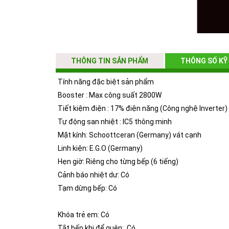
THÔNG TIN SẢN PHẨM
THÔNG SỐ KỸ
Tính năng đặc biệt sản phẩm
Bếp từ Munchen GM 6640IN
hiện là một trong
Booster : Max công suất 2800W
mặt kính có khả năng chịu nhiệt tốt nhất hiện n
Tiết kiệm điện : 17% điện năng (Công nghệ Inverter
Schott Ceran còn có khả năng tản nhiệt do vậy 
Tự động san nhiệt : IC5 thông minh
Mặt kính: Schoottceran (Germany) vát cạnh
- của Đức có độ bền cao tiết kiệm điện năng 
Linh kiện: E.G.O (Germany)
được tạo bởi nhựa cao cấp kết hợp inox, thép 
Hẹn giờ: Riêng cho từng bếp (6 tiếng)
cũng giúp nâng cao chất lượng sản phẩm.
Cảnh báo nhiệt dư: Có
Tạm dừng bếp: Có
Khóa trẻ em: Có
Tắt bếp khi để quên: Có