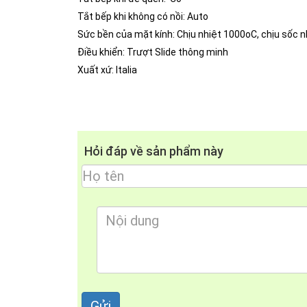
Tắt bếp khi không có nồi: Auto
Sức bền của mặt kính: Chịu nhiệt 1000oC, chịu sốc
Điều khiển: Trượt Slide thông minh
Xuất xứ: Italia
Hỏi đáp về sản phẩm này
Ngoài ra
bếp từ Munchen chính hãng
GM6640IN 
tay ướt. Bếp từ Munchen GM6640IN là mẫu sản ph
rất hữu dụng giúp khách hàng vẫn giữ mắc công 
được mức công suất cao nhất của bếp chỉ trong
đa với công nghệ IC5 san nhiệt, công nghệ này 