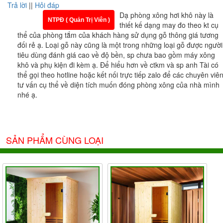
Trả lời
||
Hỏi đáp
Dạ phòng xông hơi khô này là
NTPĐ ( Quản Trị Viên )
thiết kế dạng may đo theo kt cụ
thể của phòng tắm của khách hàng sử dụng gỗ thông giá tương
đối rẻ ạ. Loại gỗ này cũng là một trong những loại gỗ được người
tiêu dùng đánh giá cao về độ bền, sp chưa bao gồm máy xông
khô và phụ kiện đi kèm ạ. Để hiểu hơn về ctkm và sp anh Tài có
thể gọi theo hotline hoặc kết nối trực tiếp zalo để các chuyên viê
tư vấn cụ thể về diện tích muốn đóng phòng xông của nhà mình
nhé ạ.
SẢN PHẨM CÙNG LOẠI