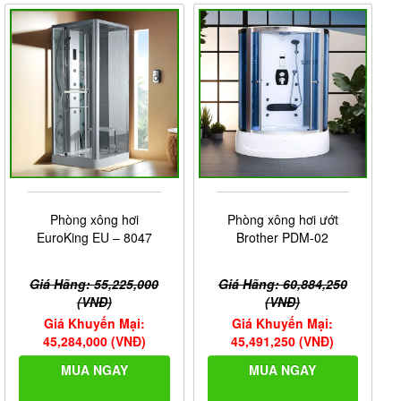
Phòng xông hơi
Phòng xông hơi ướt
EuroKing EU – 8047
Brother PDM-02
Giá Hãng: 55,225,000
Giá Hãng: 60,884,250
(VNĐ)
(VNĐ)
Giá Khuyến Mại:
Giá Khuyến Mại:
45,284,000 (VNĐ)
45,491,250 (VNĐ)
MUA NGAY
MUA NGAY