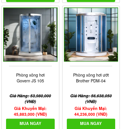
Phòng xông hơi
Phòng xông hơi ướt
Govern JS 105
Brother PDM-04
Giá Hãng: 53,980,000
Giá Hãng: 56,638,050
(VNĐ)
(VNĐ)
Giá Khuyến Mại:
Giá Khuyến Mại:
45,883,000 (VNĐ)
44,236,000 (VNĐ)
MUA NGAY
MUA NGAY