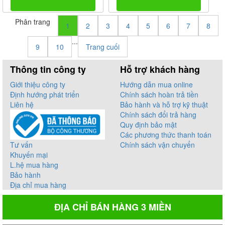
Phân trang
1
2
3
4
5
6
7
8
...
9
10
Trang cuối
Thông tin công ty
Hỗ trợ khách hàng
Giới thiệu công ty
Hướng dẫn mua online
Định hướng phát triển
Chính sách hoàn trả tiền
Liên hệ
Bảo hành và hỗ trợ kỹ thuật
Chính sách đổi trả hàng
Quy định bảo mật
Các phương thức thanh toán
Tư vấn
Chính sách vận chuyển
Khuyến mại
L.hệ mua hàng
Bảo hành
Địa chỉ mua hàng
ĐỊA CHỈ BÁN HÀNG 3 MIỀN