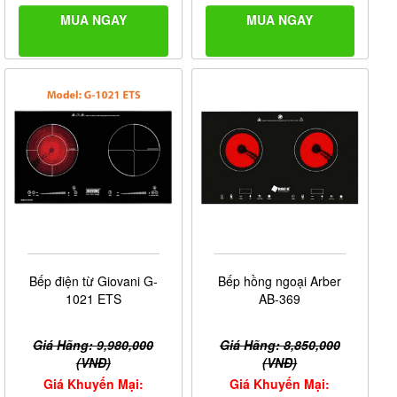
MUA NGAY
MUA NGAY
Bếp điện từ Giovani G-
Bếp hồng ngoại Arber
1021 ETS
AB-369
Giá Hãng: 9,980,000
Giá Hãng: 8,850,000
(VNĐ)
(VNĐ)
Giá Khuyến Mại:
Giá Khuyến Mại: