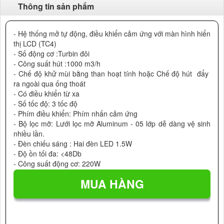
Thông tin sản phẩm
- Hệ thống mở tự động, điều khiển cảm ứng với màn hình hiển
thị LCD (TC4)
- Số động cơ :Turbin đôi
- Công suất hút :1000 m3/h
- Chế độ khử mùi bằng than hoạt tính hoặc Chế độ hút đẩy
ra ngoài qua ống thoát
- Có điều khiển từ xa
- Số tốc độ: 3 tốc độ
- Phím điều khiển: Phím nhấn cảm ứng
- Bộ lọc mỡ: Lưới lọc mỡ Aluminum - 05 lớp dễ dàng vệ sinh
nhiều lần.
- Đèn chiếu sáng : Hai đèn LED 1.5W
- Độ ồn tối đa: <48Db
- Công suất động cơ: 220W