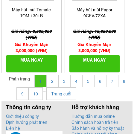
Máy hút mùi Tomate
Máy hút mùi Fagor
TOM 1301B
9CFV-72XA
Giá Hãng: 3,530,000
Giá Hãng: 16,850,000
(VNĐ)
(VNĐ)
Giá Khuyến Mại:
Giá Khuyến Mại:
3,000,000 (VNĐ)
3,000,000 (VNĐ)
MUA NGAY
MUA NGAY
Phân trang
1
2
3
4
5
6
7
8
...
9
10
Trang cuối
Thông tin công ty
Hỗ trợ khách hàng
Giới thiệu công ty
Hướng dẫn mua online
Định hướng phát triển
Chính sách hoàn trả tiền
Liên hệ
Bảo hành và hỗ trợ kỹ thuật