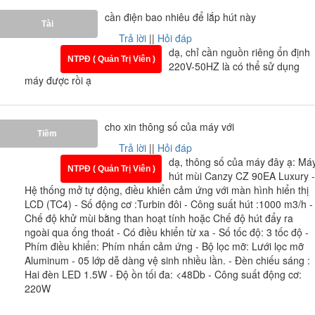
cần điện bao nhiêu để lắp hút này
Tài
Trả lời
||
Hỏi đáp
dạ, chỉ cần nguồn riêng ổn định
NTPĐ ( Quản Trị Viên )
220V-50HZ là có thể sử dụng
máy được rồi ạ
cho xin thông số của máy với
Tiềm
Trả lời
||
Hỏi đáp
dạ, thông số của máy đây ạ: Má
NTPĐ ( Quản Trị Viên )
hút mùi Canzy CZ 90EA Luxury -
Hệ thống mở tự động, điều khiển cảm ứng với màn hình hiển thị
LCD (TC4) - Số động cơ :Turbin đôi - Công suất hút :1000 m3/h -
Chế độ khử mùi bằng than hoạt tính hoặc Chế độ hút đẩy ra
ngoài qua ống thoát - Có điều khiển từ xa - Số tốc độ: 3 tốc độ -
Phím điều khiển: Phím nhấn cảm ứng - Bộ lọc mỡ: Lưới lọc mỡ
Aluminum - 05 lớp dễ dàng vệ sinh nhiều lần. - Đèn chiếu sáng :
Hai đèn LED 1.5W - Độ ồn tối đa: <48Db - Công suất động cơ:
220W