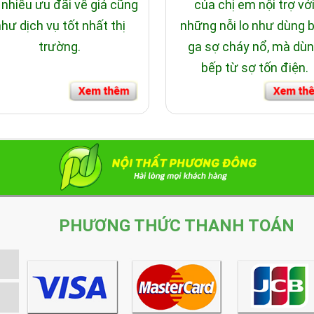
 nhiều ưu đãi về giá cũng
của chị em nội trợ vớ
hư dịch vụ tốt nhất thị
những nỗi lo như dùng 
trường.
ga sợ cháy nổ, mà dù
bếp từ sợ tốn điện.
PHƯƠNG THỨC THANH TOÁN