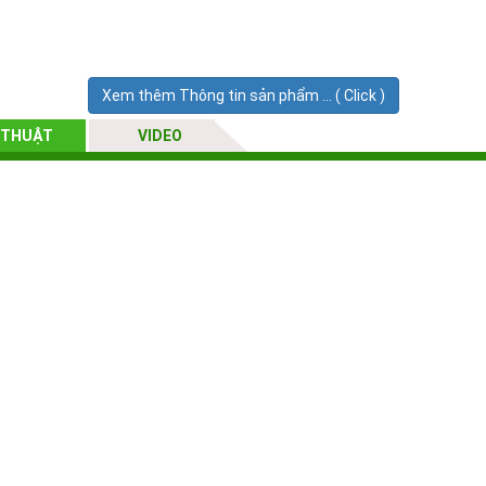
Xem thêm Thông tin sản phẩm ... ( Click )
 THUẬT
VIDEO