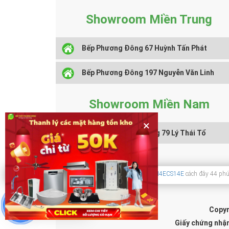
Showroom Miền Trung
Bếp Phương Đông 67 Huỳnh Tấn Phát
Bếp Phương Đông 197 Nguyễn Văn Linh
Showroom Miền Nam
×
Nội Thất Phương Đông 79 Lý Thái Tổ
Một khách hàng vừa đặt mua
MÁY RỬA BÁT BOSCH SMI4ECS14E
cách đây 44 phú
Chat hỗ trợ
Copyr
Giấy chứng nhậ