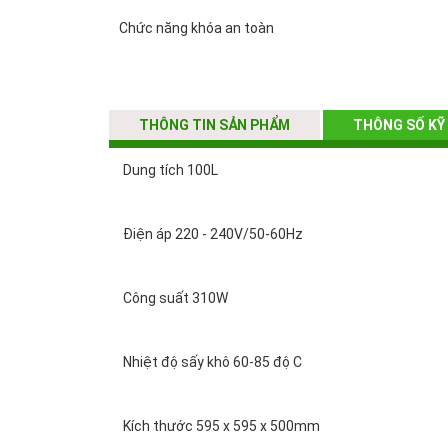
Chức năng khóa an toàn
Dung tích 100L
THÔNG TIN SẢN PHẨM
THÔNG SỐ KỸ
Điện áp 220 - 240V/50-60Hz
Dung tích 100L
Công suất 310W
Điện áp 220 - 240V/50-60Hz
Nhiệt độ sấy khô 60-85 độ C
Công suất 310W
Kích thước 595 x 595 x 500mm
Nhiệt độ sấy khô 60-85 độ C
Kích thước 595 x 595 x 500mm