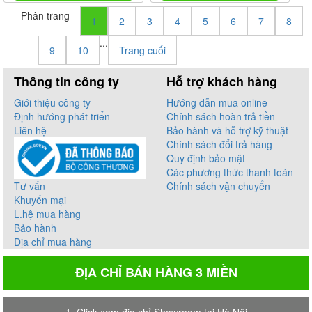
Phân trang
1
2
3
4
5
6
7
8
...
9
10
Trang cuối
Thông tin công ty
Hỗ trợ khách hàng
Giới thiệu công ty
Hướng dẫn mua online
Định hướng phát triển
Chính sách hoàn trả tiền
Liên hệ
Bảo hành và hỗ trợ kỹ thuật
Chính sách đổi trả hàng
Quy định bảo mật
Các phương thức thanh toán
Tư vấn
Chính sách vận chuyển
Khuyến mại
L.hệ mua hàng
Bảo hành
Địa chỉ mua hàng
ĐỊA CHỈ BÁN HÀNG 3 MIỀN
1. Click xem địa chỉ Showroom tại Hà Nội