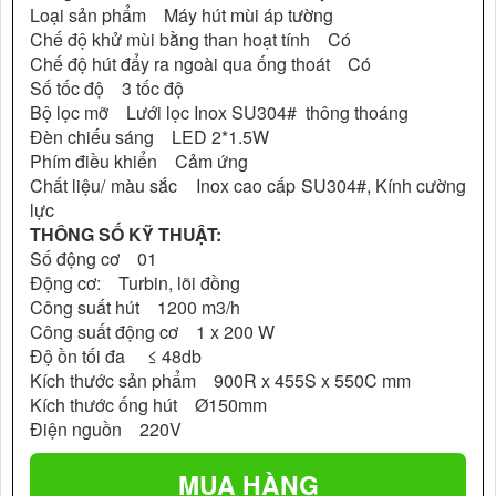
Loại sản phẩm Máy hút mùi áp tường
Chế độ khử mùi bằng than hoạt tính Có
Chế độ hút đẩy ra ngoài qua ống thoát Có
Số tốc độ 3 tốc độ
Bộ lọc mỡ Lưới lọc Inox SU304# thông thoáng
Đèn chiếu sáng LED 2*1.5W
Phím điều khiển Cảm ứng
Chất liệu/ màu sắc Inox cao cấp SU304#, Kính cường
lực
THÔNG SỐ KỸ THUẬT:
Số động cơ 01
Động cơ: Turbin, lõi đồng
Công suất hút 1200 m3/h
Công suất động cơ 1 x 200 W
Độ ồn tối đa ≤ 48db
Kích thước sản phẩm 900R x 455S x 550C mm
Kích thước ống hút Ø150mm
Điện nguồn 220V