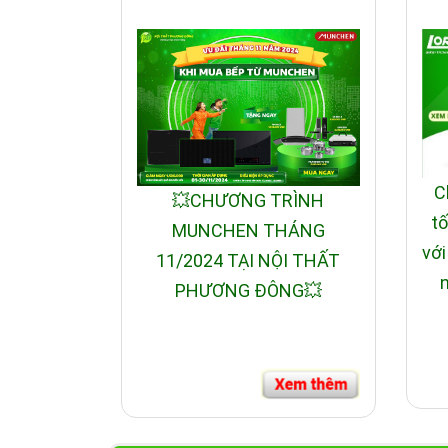
C
💥CHƯƠNG TRÌNH
tố
MUNCHEN THÁNG
với
11/2024 TẠI NỘI THẤT
n
PHƯƠNG ĐÔNG💥