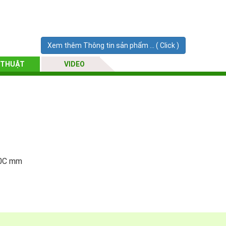
Xem thêm Thông tin sản phẩm ... ( Click )
c
 THUẬT
VIDEO
50C mm
50C mm