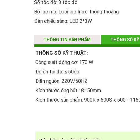
Số tốc độ: 3 tốc độ
Bộ lọc mỡ: Lưới lọc Inox thông thoáng
Đèn chiếu sáng: LED 2*3W
Phím điều khiển: Cảm ứng
Chất liệu/ màu sắc: Inox cao cấp, Kính cường lự
THÔNG TIN SẢN PHẨM
THÔNG SỐ KỸ
THÔNG SỐ KỸ THUẬT:
THÔNG SỐ KỸ THUẬT:
Công suất động cơ: 170 W
Công suất động cơ: 170 W
Độ ồn tối đa: ≤ 50db
Độ ồn tối đa: ≤ 50db
Điện nguồn: 220V/50HZ
Điện nguồn: 220V/50HZ
Kích thước ống hút : Ø150mm
Kích thước ống hút : Ø150mm
Kích thước sản phẩm: 900R x 500S x 500 - 11
Kích thước sản phẩm: 900R x 500S x 500 - 11