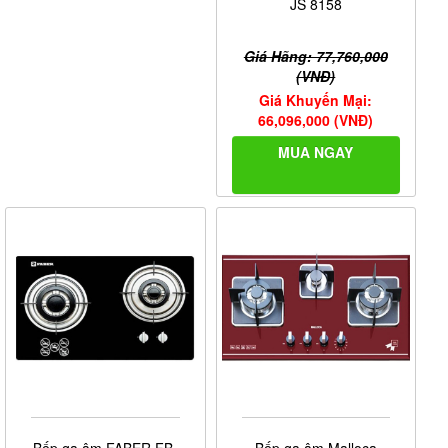
JS 8158
Giá Hãng: 77,760,000
(VNĐ)
Giá Khuyến Mại:
66,096,000 (VNĐ)
MUA NGAY
Bếp ga âm FABER FB-
Bếp ga âm Malloca