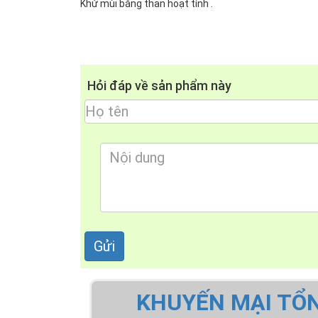
Khử mùi bằng than hoạt tính .
Hỏi đáp về sản phẩm này
KHUYẾN MẠI TỔ