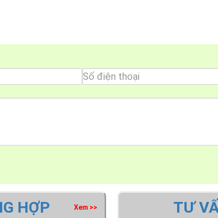
NG HỢP
TƯ V
Xem >>