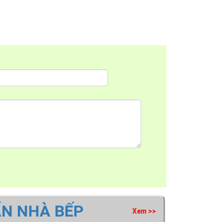
ẤN NHÀ BẾP
Xem >>