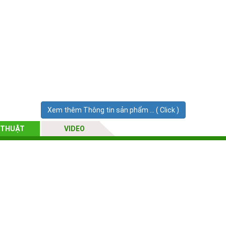
Xem thêm Thông tin sản phẩm ... ( Click )
 THUẬT
VIDEO