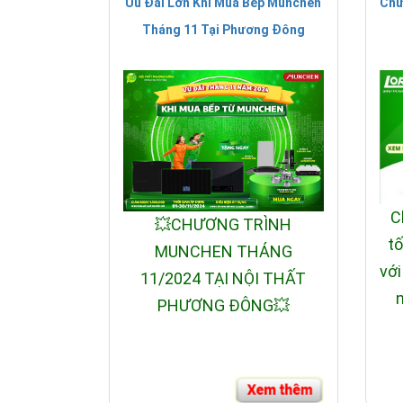
Ưu Đãi Lớn Khi Mua Bếp Munchen
Chư
Tháng 11 Tại Phương Đông
Thời gian trì hoãn của máy lên đến 24h
Hệ thống cảm biến AquaSensor điều chỉnh tự động l
Hệ thống nước hoạt động thủy lực: với tính năng nà
Hệ thống AquaStop : Tự động ngắt nguồn nước khi có
C
💥CHƯƠNG TRÌNH
tố
MUNCHEN THÁNG
với
11/2024 TẠI NỘI THẤT
n
PHƯƠNG ĐÔNG💥