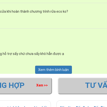
cửa khi hoàn thành chương trình rửa eco ko?
ng hỗ trợ sấy chứ chưa sấy khô hẳn được ạ
Xem thêm bình luận
NG HỢP
TƯ V
Xem >>