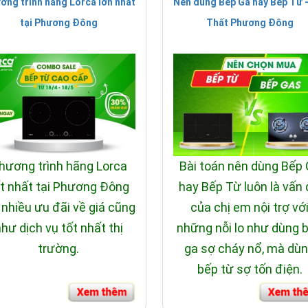
ơng trình hãng Lorca lớn nhất
Nên dùng Bếp Ga hay Bếp Từ -
tại Phương Đông
Thất Phương Đông
ượng nước và nhiệt độ rửa dựa vào đổ bẩn của bát đĩa.
y, nước hoạt động dưới dạng tia phun tạo áp lực mạnh khi rửa làm bát 
 rò rỉ ngăn những tổn thất hư hại, bảo vệ máy khỏi hư hỏng không dán
hương trình hãng Lorca
Bài toán nên dùng Bếp
t nhất tại Phương Đông
hay Bếp Từ luôn là vấn
 nhiều ưu đãi về giá cũng
của chị em nội trợ vớ
hư dịch vụ tốt nhất thị
những nỗi lo như dùng 
trường.
ga sợ cháy nổ, mà dù
bếp từ sợ tốn điện.