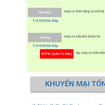
máy có tính năng tự mở hé 
Mai Ngọc
Trả lời
||
Hỏi đáp
máy có sấy khô được ko
Thường
Trả lời
||
Hỏi đáp
dạ, máy có tính nă
NTPĐ ( Quản Trị Viên )
KHUYẾN MẠI TỔ