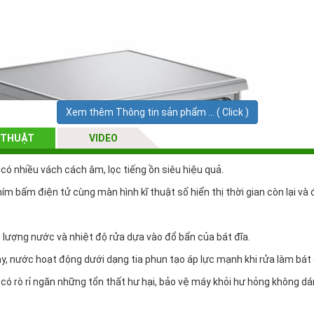
Xem thêm Thông tin sản phẩm ... ( Click )
 THUẬT
VIDEO
ó nhiều vách cách âm, lọc tiếng ồn siêu hiệu quả.
ím bấm điện tử cùng màn hình kĩ thuật số hiển thị thời gian còn lại v
lượng nước và nhiệt độ rửa dựa vào đổ bẩn của bát đĩa.
ày, nước hoạt động dưới dạng tia phun tạo áp lực mạnh khi rửa làm bát
ó rò rỉ ngăn những tổn thất hư hại, bảo vệ máy khỏi hư hỏng không dá