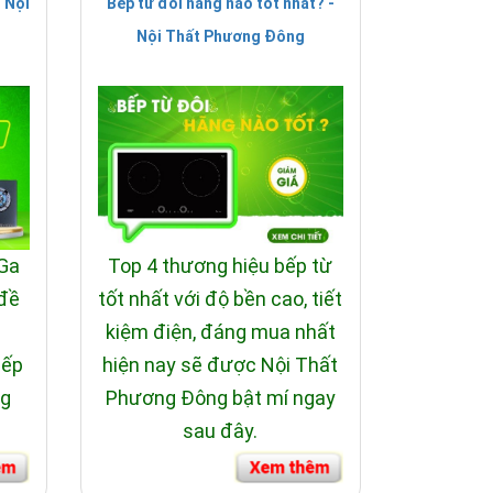
 Nội
Bếp từ đôi hãng nào tốt nhất? -
Nội Thất Phương Đông
đĩa rửa sạch sáng bóng.
g có.
 Ga
Top 4 thương hiệu bếp từ
 đề
tốt nhất với độ bền cao, tiết
i
kiệm điện, đáng mua nhất
bếp
hiện nay sẽ được Nội Thất
ng
Phương Đông bật mí ngay
sau đây.