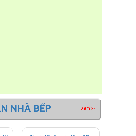
ẤN NHÀ BẾP
Xem >>