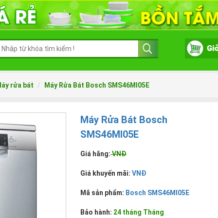
áy rửa bát
Máy Rửa Bát Bosch SMS46MI05E
Máy Rửa Bát Bosch
SMS46MI05E
Giá hãng:
VNĐ
Giá khuyến mãi:
VNĐ
Mã sản phẩm:
Bosch SMS46MI05E
Bảo hành:
24 tháng Tháng