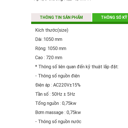
Lưu lượng nước : 0,3÷0,8l/s
Đường cấp nước : Ø 15
THÔNG TIN SẢN PHẨM
THÔNG SỐ KỸ
Đường thoát : Ø48
Kích thước(size)
Công tắc hơi: 1 chiếc
Dài :1050 mm
Vòi cấp nước : 1 bộ
Rộng: 1050 mm
Cao : 720 mm
* Thông số liên quan đến kỹ thuật lắp đặt:
- Thông số nguồn điện
Điện áp : AC220V±15%
Tần số : 50Hz ± 5Hz
Tổng nguồn : 0,75kw
Bơm massage : 0,75kw
- Thông số nguồn nước