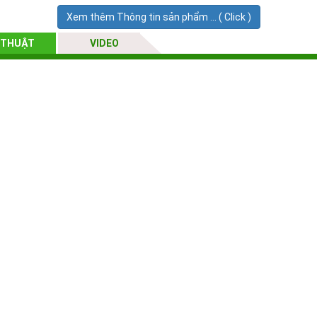
Xem thêm Thông tin sản phẩm ... ( Click )
 THUẬT
VIDEO