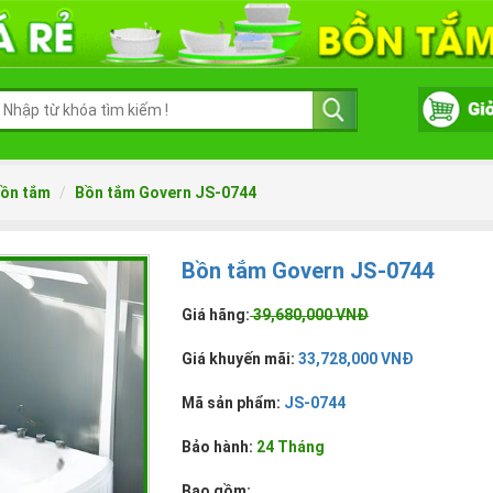
ồn tắm
Bồn tắm Govern JS-0744
Bồn tắm Govern JS-0744
Giá hãng:
39,680,000 VNĐ
Giá khuyến mãi:
33,728,000 VNĐ
Mã sản phẩm:
JS-0744
Bảo hành:
24 Tháng
Bao gồm: