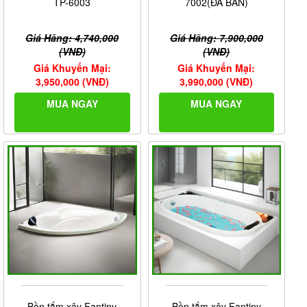
TP-6003
7002(ĐÃ BÁN)
Giá Hãng: 4,740,000
Giá Hãng: 7,900,000
(VNĐ)
(VNĐ)
Giá Khuyến Mại:
Giá Khuyến Mại:
3,950,000 (VNĐ)
3,990,000 (VNĐ)
MUA NGAY
MUA NGAY
Bồn tắm xây Fantiny
Bồn tắm xây Fantiny