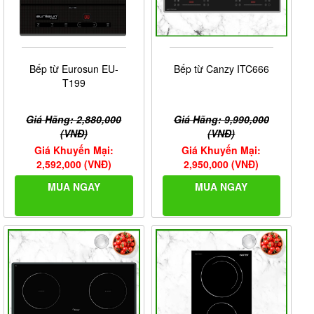
Bếp từ Eurosun EU-
Bếp từ Canzy ITC666
T199
Giá Hãng: 2,880,000
Giá Hãng: 9,990,000
(VNĐ)
(VNĐ)
Giá Khuyến Mại:
Giá Khuyến Mại:
2,592,000 (VNĐ)
2,950,000 (VNĐ)
MUA NGAY
MUA NGAY