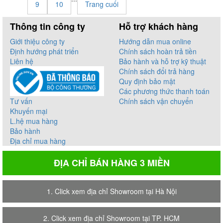
9
10
Trang cuối
Thông tin công ty
Hỗ trợ khách hàng
Giới thiệu công ty
Hướng dẫn mua online
Định hướng phát triển
Chính sách hoàn trả tiền
Liên hệ
Bảo hành và hỗ trợ kỹ thuật
Chính sách đổi trả hàng
Quy định bảo mật
Các phương thức thanh toán
Tư vấn
Chính sách vận chuyển
Khuyến mại
L.hệ mua hàng
Bảo hành
Địa chỉ mua hàng
ĐỊA CHỈ BÁN HÀNG 3 MIỀN
1. Click xem địa chỉ Showroom tại Hà Nội
2. Click xem địa chỉ Showroom tại TP. HCM