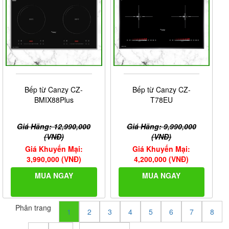
Bếp từ Canzy CZ-
Bếp từ Canzy CZ-
BMIX88Plus
T78EU
Giá Hãng: 12,990,000
Giá Hãng: 9,990,000
(VNĐ)
(VNĐ)
Giá Khuyến Mại:
Giá Khuyến Mại:
3,990,000 (VNĐ)
4,200,000 (VNĐ)
MUA NGAY
MUA NGAY
Phân trang
1
2
3
4
5
6
7
8
...