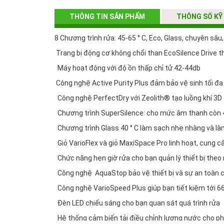
THÔNG TIN SẢN PHẨM
THÔNG SỐ KỸ
8 Chương trình rửa: 45-65 ° C, Eco, Glass, chuyên sâ
Trang bị động cơ không chổi than EcoSilence Drive th
Máy hoạt động với độ ồn thấp chỉ tử 42-44db
Công nghệ Active Purity Plus đảm bảo vệ sinh tối đ
Công nghệ PerfectDry với Zeolith® tạo luồng khí 3D
Chương trình SuperSilence: cho mức âm thanh còn 4
Chương trình Glass 40 ° C làm sạch nhẹ nhàng và làm
Giỏ VarioFlex và giỏ MaxiSpace Pro linh hoạt, cung 
Chức năng hẹn giờ rửa cho bạn quản lý thiết bị theo 
Công nghệ AquaStop bảo vệ thiết bị và sự an toàn củ
Công nghệ VarioSpeed ​​Plus giúp bạn tiết kiệm tới 66
Đèn LED chiếu sáng cho bạn quan sát quá trình rửa
Hệ thống cảm biến tải điều chỉnh lượng nước cho ph