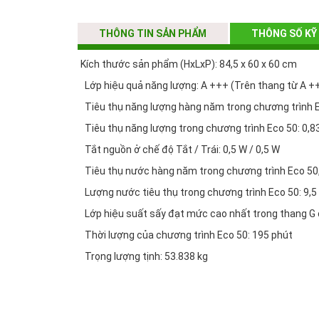
Công nghệ AquaSensor điều chỉnh quy trình súc rửa 
THÔNG TIN SẢN PHẨM
THÔNG SỐ KỸ
Bộ trao đổi nhiệt có tác dụng làm nóng nước trước, 
Chức năng IntensiveZone rửa sạch chảo và nồi hiệu
Kích thước sản phẩm (HxLxP): 84,5 x 60 x 60 cm
Công nghệ ActiveWater tối ưu sức mạnh của nước và
Lớp hiệu quả năng lượng: A +++ (Trên thang từ A +
Hệ thống bảo vệ pha lê sẽ điều chỉnh độ cứng của 
Tiêu thụ năng lượng hàng năm trong chương trình Ec
Chế độ Auto 3in1: nhận dạng chất tẩy tự động (dạng 
Tiêu thụ năng lượng trong chương trình Eco 50: 0,8
Điều khiển điện tử có màn hình hiển thị đầy đủ các t
Tắt nguồn ở chế độ Tắt / Trái: 0,5 W / 0,5 W
Kích thước sản phẩm (HxLxP): 84,5 x 60 x 60 cm
Tiêu thụ nước hàng năm trong chương trình Eco 50, d
Lớp hiệu quả năng lượng: A +++ (Trên thang từ A ++
Lượng nước tiêu thụ trong chương trình Eco 50: 9,5 
Tiêu thụ năng lượng hàng năm trong chương trình Eco
Lớp hiệu suất sấy đạt mức cao nhất trong thang G
Tiêu thụ năng lượng trong chương trình Eco 50: 0,8
Thời lượng của chương trình Eco 50: 195 phút
Tắt nguồn ở chế độ Tắt / Trái: 0,5 W / 0,5 W
Trọng lượng tịnh: 53.838 kg
Tiêu thụ nước hàng năm trong chương trình Eco 50, dự
Lượng nước tiêu thụ trong chương trình Eco 50: 9,5 l
Lớp hiệu suất sấy đạt mức cao nhất trong thang G 