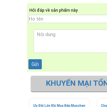
Thời lượng của chương trình Eco 50: 195 phút
Hỏi đáp về sản phẩm này
Trọng lượng tịnh: 53.838 kg
KHUYẾN MẠI TỔ
Ưu Đãi Lớn Khi Mua Bếp Munchen
Chư