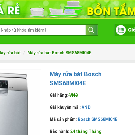
áy rửa bát
Máy rửa bát Bosch SMS68MI04E
Máy rửa bát Bosch
SMS68MI04E
Giá hãng:
VNĐ
Giá khuyến mãi:
VNĐ
Mã sản phẩm:
Bosch SMS68MI04E
Bảo hành:
24 tháng Tháng