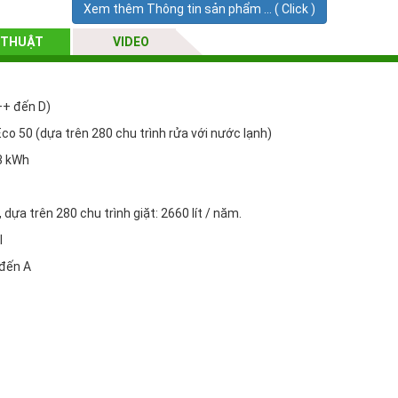
Xem thêm Thông tin sản phẩm ... ( Click )
cho phù hợp với độ bẩn của bát dĩa
 THUẬT
VIDEO
tránh các sốc nhiệt lên bề mặt chén đĩa
 quả bằng cách tăng nhiệt và áp suất nước
 tiết kiệm năng lượng một cách tối đa
++ đến D)
nước, chăm sóc bề mặt nhẹ nhàng
o 50 (dựa trên 280 chu trình rửa với nước lạnh)
bột, dạng viên, dạng lỏng)
3 kWh
hông số của chu trình rửa
ựa trên 280 chu trình giặt: 2660 lít / năm.
+ đến D)
l
 50 (dựa trên 280 chu trình rửa với nước lạnh)
 đến A
3 kWh
a trên 280 chu trình giặt: 2660 lít / năm.
đến A