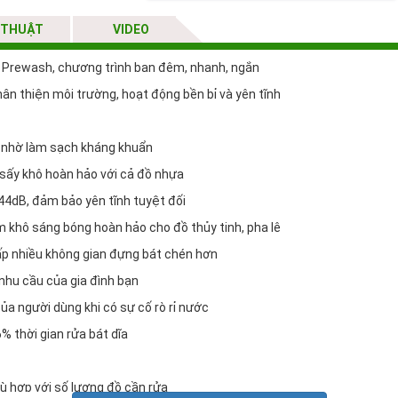
 THUẬT
VIDEO
u, Prewash, chương trình ban đêm, nhanh, ngắn
ân thiện môi trường, hoạt động bền bỉ và yên tĩnh
a nhờ làm sạch kháng khuẩn
 sấy khô hoàn hảo với cả đồ nhựa
4dB, đảm bảo yên tĩnh tuyệt đối
 khô sáng bóng hoàn hảo cho đồ thủy tinh, pha lê
cấp nhiều không gian đựng bát chén hơn
nhu cầu của gia đình bạn
a người dùng khi có sự cố rò rỉ nước
% thời gian rửa bát dĩa
ù hợp với số lượng đồ cần rửa