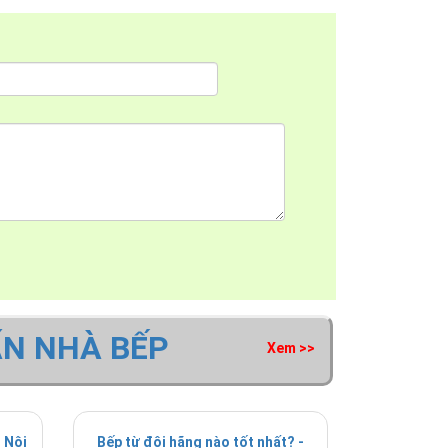
ẤN NHÀ BẾP
Xem >>
 Nội
Bếp từ đôi hãng nào tốt nhất? -