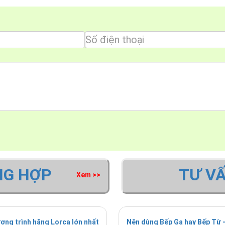
NG HỢP
TƯ V
Xem >>
ơng trình hãng Lorca lớn nhất
Nên dùng Bếp Ga hay Bếp Từ -