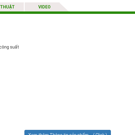
 THUẬT
VIDEO
 công suất