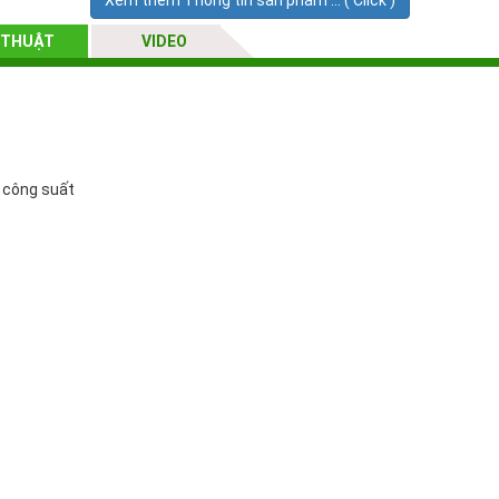
Xem thêm Thông tin sản phẩm ... ( Click )
 THUẬT
VIDEO
 công suất