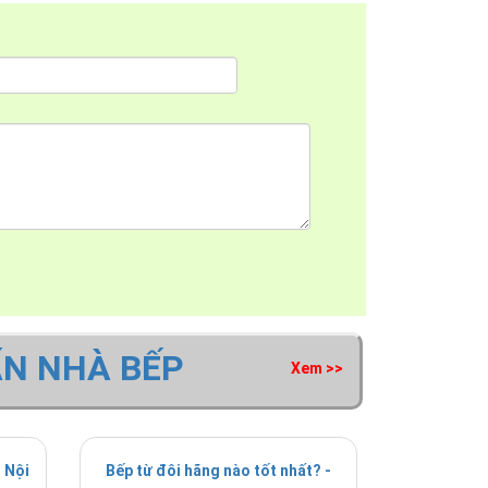
ẤN NHÀ BẾP
Xem >>
 Nội
Bếp từ đôi hãng nào tốt nhất? -