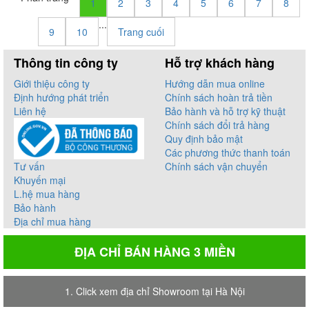
1
2
3
4
5
6
7
8
...
9
10
Trang cuối
Thông tin công ty
Hỗ trợ khách hàng
Giới thiệu công ty
Hướng dẫn mua online
Định hướng phát triển
Chính sách hoàn trả tiền
Liên hệ
Bảo hành và hỗ trợ kỹ thuật
Chính sách đổi trả hàng
Quy định bảo mật
Các phương thức thanh toán
Tư vấn
Chính sách vận chuyển
Khuyến mại
L.hệ mua hàng
Bảo hành
Địa chỉ mua hàng
ĐỊA CHỈ BÁN HÀNG 3 MIỀN
1. Click xem địa chỉ Showroom tại Hà Nội