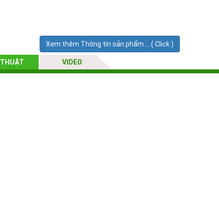
Xem thêm Thông tin sản phẩm ... ( Click )
 THUẬT
VIDEO