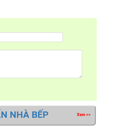
ẤN NHÀ BẾP
Xem >>