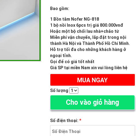
Bao gồm:
1 Bồn tắm Nofer NG-818
1 bộ nồi Inox 6pcs trị giá 800.000vnđ
Hoặc một bộ chổi lau nhà+chảo từ
Miễn phí vận chuyển, lắp đặt trong nội
thành Hà Nội và Thành Phố Hồ Chí Minh.
Hỗ trợ tối đa cho những khách hàng ở
ngoại tỉnh.
Gọi để có giá tốt nhất
Giá SP tại miền Nam xin vui lòng liên hệ
MUA NGAY
(ĐẶT HÀNG ONLINE TRỪ NGAY 2%)
Số lượng
Cho vào giỏ hàng
Số điện thoại:
*