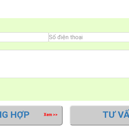
NG HỢP
TƯ V
Xem >>