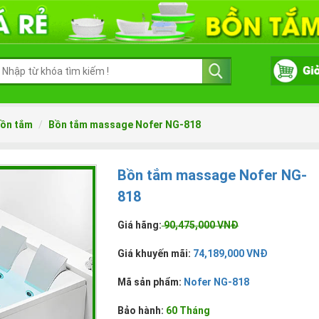
ồn tắm
Bồn tắm massage Nofer NG-818
Bồn tắm massage Nofer NG-
818
Giá hãng:
90,475,000 VNĐ
Giá khuyến mãi:
74,189,000 VNĐ
Mã sản phẩm:
Nofer NG-818
Bảo hành:
60 Tháng