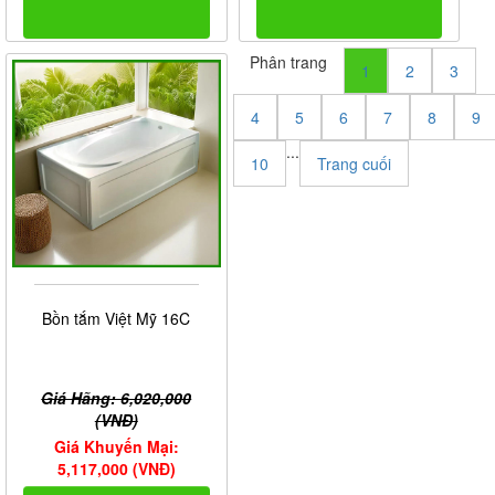
Phân trang
1
2
3
4
5
6
7
8
9
...
10
Trang cuối
Bồn tắm Việt Mỹ 16C
Giá Hãng: 6,020,000
(VNĐ)
Giá Khuyến Mại:
5,117,000 (VNĐ)