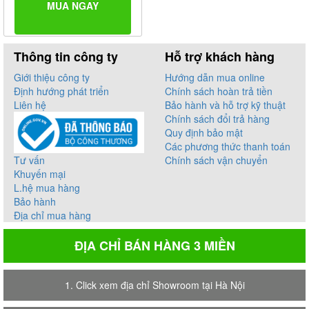
MUA NGAY
Thông tin công ty
Hỗ trợ khách hàng
Giới thiệu công ty
Hướng dẫn mua online
Định hướng phát triển
Chính sách hoàn trả tiền
Liên hệ
Bảo hành và hỗ trợ kỹ thuật
Chính sách đổi trả hàng
Quy định bảo mật
Các phương thức thanh toán
Tư vấn
Chính sách vận chuyển
Khuyến mại
L.hệ mua hàng
Bảo hành
Địa chỉ mua hàng
ĐỊA CHỈ BÁN HÀNG 3 MIỀN
1. Click xem địa chỉ Showroom tại Hà Nội