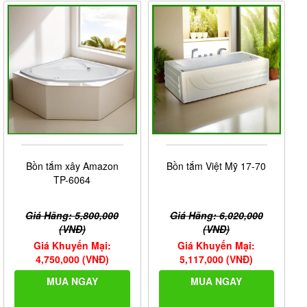
Bồn tắm xây Amazon
Bồn tắm Việt Mỹ 17-70
TP-6064
Giá Hãng: 5,800,000
Giá Hãng: 6,020,000
(VNĐ)
(VNĐ)
Giá Khuyến Mại:
Giá Khuyến Mại:
4,750,000 (VNĐ)
5,117,000 (VNĐ)
MUA NGAY
MUA NGAY