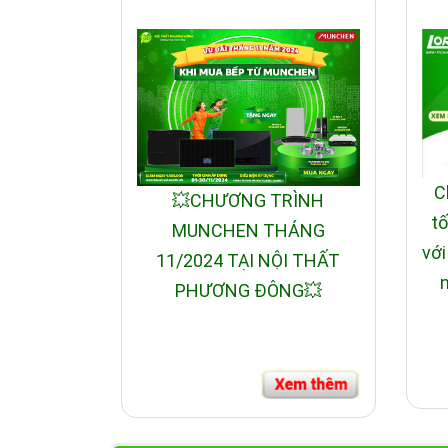
C
💥CHƯƠNG TRÌNH
tố
MUNCHEN THÁNG
với
11/2024 TẠI NỘI THẤT
n
PHƯƠNG ĐÔNG💥