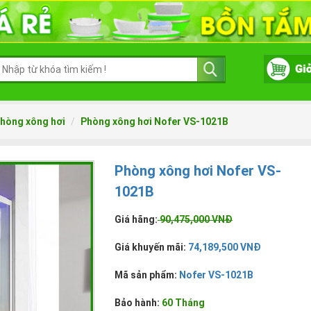
hòng xông hơi
Phòng xông hơi Nofer VS-1021B
Phòng xông hơi Nofer VS-
1021B
Giá hãng:
90,475,000 VNĐ
Giá khuyến mãi:
74,189,500 VNĐ
Mã sản phẩm:
Nofer VS-1021B
Bảo hành:
60 Tháng