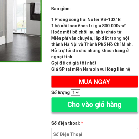
Bao gồm:
1 Phòng xông hơi Nofer VS-1021B
1 bộ nồi Inox 6pcs trị giá 800.000vnđ
Hoặc một bộ chổi lau nhà+chảo từ
Miễn phí vận chuyển, lắp đặt trong nội
thành Hà Nội và Thành Phố Hồ Chí Minh.
Hỗ trợ tối đa cho những khách hàng ở
ngoại tỉnh.
Gọi để có giá tốt nhất
Giá SP tại miền Nam xin vui lòng liên hệ
MUA NGAY
(ĐẶT HÀNG ONLINE TRỪ NGAY 2%)
Số lượng
Cho vào giỏ hàng
Số điện thoại:
*