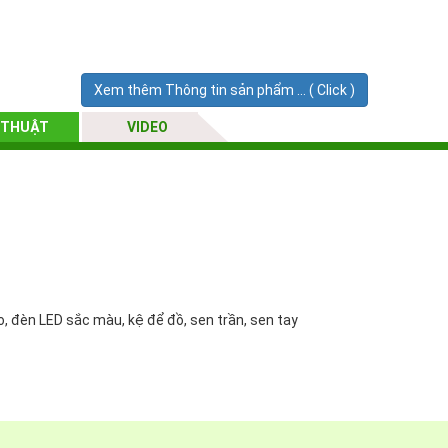
Xem thêm Thông tin sản phẩm ... ( Click )
 THUẬT
VIDEO
io, đèn LED sắc màu, kệ để đồ, sen trần, sen tay