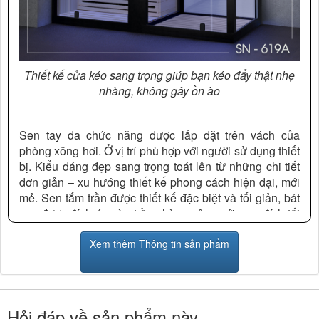
Thiết kế cửa kéo sang trọng giúp bạn kéo đẩy thật nhẹ
nhàng, không gây ồn ào
Sen tay đa chức năng được lắp đặt trên vách của
phòng xông hơi. Ở vị trí phù hợp với người sử dụng thiết
bị. Kiểu dáng đẹp sang trọng toát lên từ những chi tiết
đơn giản – xu hướng thiết kế phong cách hiện đại, mới
mẻ. Sen tắm trần được thiết kế đặc biệt và tối giản, bát
sen được đính áp vào trần phòng xông với mục đích tối
ưu hóa cho không gian phòng tắm và mang đến cho
người dùng trải nghiệm rất thú vị, thoải mái hơn xoay
Xem thêm Thông tin sản phẩm
chuyển cơ thể khi tắm mà không lo vướng víu, khó
chịu. Quạt thông gió giúp cho không khí trong phòng
xông hơi luôn giữ được nét thanh sạch, thoáng đãng mà
không quá ngột ngạt.
Hỏi đáp về sản phẩm này