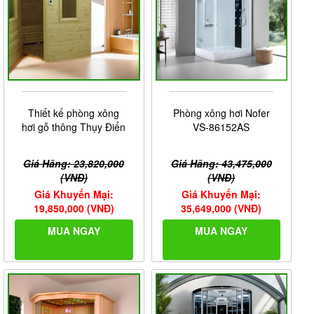
hơi với một nhiệt độ hợp lý vừa phải mà không gây nên
những tác dụng phụ.
Thiết bị cài đặt nhiệt độ và thời gian bên ngoài phòng
Thiết kế phòng xông
Phòng xông hơi Nofer
xông hơi
hơi gỗ thông Thụy Điển
VS-86152AS
Giá Hãng: 23,820,000
Giá Hãng: 43,475,000
(VNĐ)
(VNĐ)
Giá Khuyến Mại:
Giá Khuyến Mại:
19,850,000 (VNĐ)
35,649,000 (VNĐ)
MUA NGAY
MUA NGAY