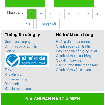
Phân trang
1
2
3
4
5
6
7
8
...
9
10
Trang cuối
Thông tin công ty
Hỗ trợ khách hàng
Giới thiệu công ty
Hướng dẫn mua online
Định hướng phát triển
Chính sách hoàn trả tiền
Liên hệ
Bảo hành và hỗ trợ kỹ thuật
Chính sách đổi trả hàng
Quy định bảo mật
Các phương thức thanh toán
Tư vấn
Chính sách vận chuyển
Khuyến mại
L.hệ mua hàng
Bảo hành
Địa chỉ mua hàng
ĐỊA CHỈ BÁN HÀNG 3 MIỀN