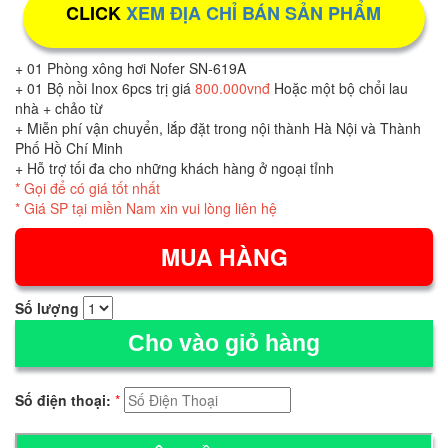
CLICK
XEM ĐỊA CHỈ BÁN SẢN PHẨM
+ 01 Phòng xông hơi Nofer SN-619A
+ 01 Bộ nồi Inox 6pcs trị giá
800.000vnđ
Hoặc một bộ chổi lau
nhà + chảo từ
+ Miễn phí vận chuyển, lắp đặt trong nội thành Hà Nội và Thành
Phố Hồ Chí Minh
+ Hỗ trợ tối đa cho những khách hàng ở ngoại tỉnh
* Gọi để có giá tốt nhất
* Giá SP tại miền Nam xin vui lòng liên hệ
Số lượng
Cho vào giỏ hàng
Số điện thoại:
*