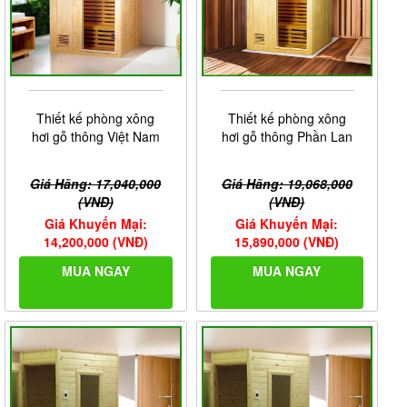
Hệ thống sen tay và sen trần
Thiết kế phòng xông
Thiết kế phòng xông
hơi gỗ thông Việt Nam
hơi gỗ thông Phần Lan
Giá Hãng: 17,040,000
Giá Hãng: 19,068,000
(VNĐ)
(VNĐ)
Giá Khuyến Mại:
Giá Khuyến Mại:
14,200,000 (VNĐ)
15,890,000 (VNĐ)
MUA NGAY
MUA NGAY
Hệ thống đèn LED đa màu sắc của phòng xông hơi
Dấu ấn của phòng xông hơi SN-619A đến từ hệ thống
xông hơi bằng tia hồng ngoại dạng bảng đen hiện đại
tiên tiến. Hệ thống xông hơi bằng tia hồng ngoại thông