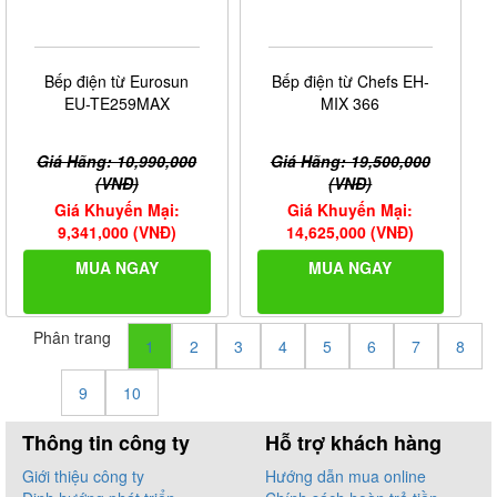
Bếp điện từ Eurosun
Bếp điện từ Chefs EH-
EU-TE259MAX
MIX 366
Giá Hãng: 10,990,000
Giá Hãng: 19,500,000
(VNĐ)
(VNĐ)
Giá Khuyến Mại:
Giá Khuyến Mại:
9,341,000 (VNĐ)
14,625,000 (VNĐ)
MUA NGAY
MUA NGAY
Phân trang
1
2
3
4
5
6
7
8
9
10
Thông tin công ty
Hỗ trợ khách hàng
Giới thiệu công ty
Hướng dẫn mua online