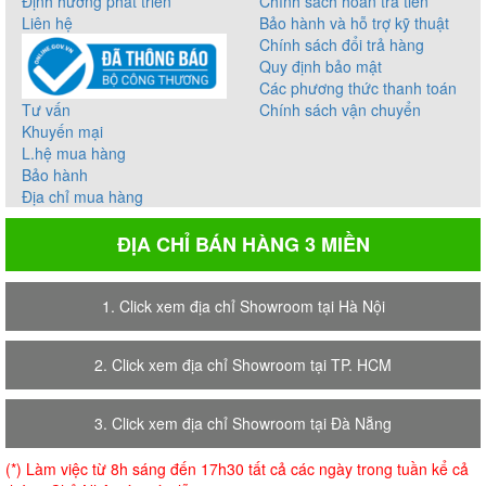
Định hướng phát triển
Chính sách hoàn trả tiền
Liên hệ
Bảo hành và hỗ trợ kỹ thuật
Chính sách đổi trả hàng
Quy định bảo mật
Các phương thức thanh toán
Tư vấn
Chính sách vận chuyển
Khuyến mại
L.hệ mua hàng
Bảo hành
Địa chỉ mua hàng
ĐỊA CHỈ BÁN HÀNG 3 MIỀN
1. Click xem địa chỉ Showroom tại Hà Nội
2. Click xem địa chỉ Showroom tại TP. HCM
3. Click xem địa chỉ Showroom tại Đà Nẵng
(*) Làm việc từ 8h sáng đến 17h30 tất cả các ngày trong tuần kể cả