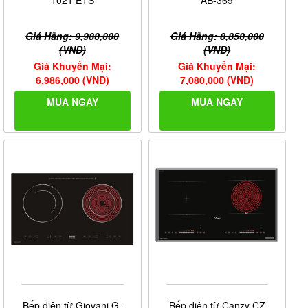
1021 ETS
AB-369
Giá Hãng: 9,980,000
Giá Hãng: 8,850,000
(VNĐ)
(VNĐ)
Giá Khuyến Mại:
Giá Khuyến Mại:
6,986,000 (VNĐ)
7,080,000 (VNĐ)
MUA NGAY
MUA NGAY
Bếp điện từ Giovani G-
Bếp điện từ Canzy CZ