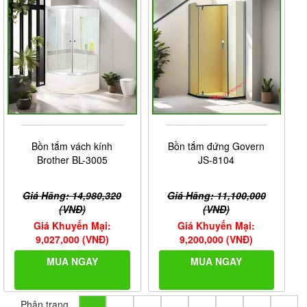
Bồn tắm vách kính
Bồn tắm đứng Govern
Brother BL-3005
JS-8104
Giá Hãng: 14,980,320
Giá Hãng: 11,100,000
(VNĐ)
(VNĐ)
Giá Khuyến Mại:
Giá Khuyến Mại:
9,027,000 (VNĐ)
9,200,000 (VNĐ)
MUA NGAY
MUA NGAY
Phân trang