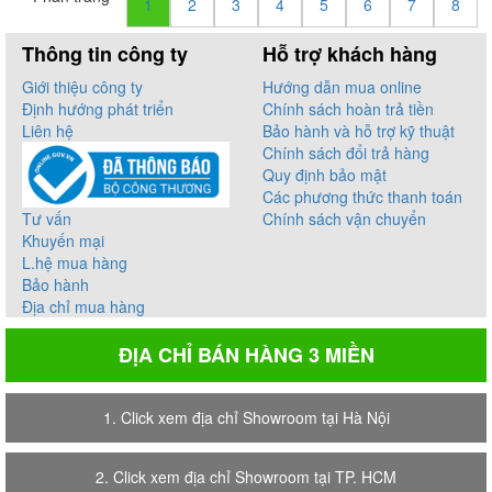
1
2
3
4
5
6
7
8
Thông tin công ty
Hỗ trợ khách hàng
Giới thiệu công ty
Hướng dẫn mua online
Định hướng phát triển
Chính sách hoàn trả tiền
Liên hệ
Bảo hành và hỗ trợ kỹ thuật
Chính sách đổi trả hàng
Quy định bảo mật
Các phương thức thanh toán
Tư vấn
Chính sách vận chuyển
Khuyến mại
L.hệ mua hàng
Bảo hành
Địa chỉ mua hàng
ĐỊA CHỈ BÁN HÀNG 3 MIỀN
1. Click xem địa chỉ Showroom tại Hà Nội
2. Click xem địa chỉ Showroom tại TP. HCM