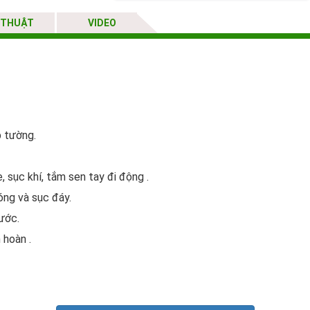
 THUẬT
VIDEO
p tường.
sục khí, tắm sen tay đi động .
óng và sục đáy.
ước.
 hoàn .