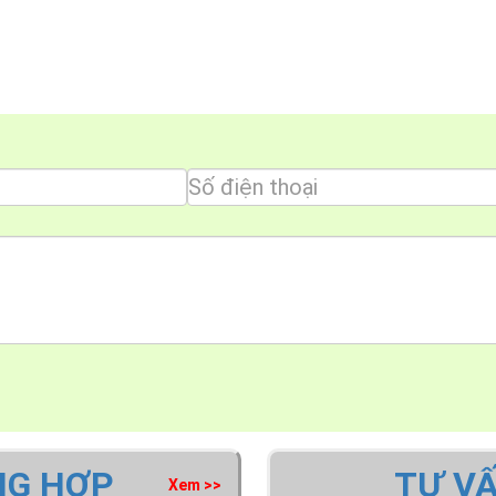
NG HỢP
TƯ V
Xem >>