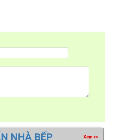
ẤN NHÀ BẾP
Xem >>