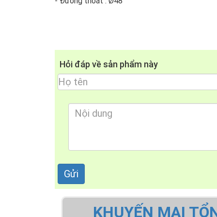
- Đường thoát : Ø48
Hỏi đáp về sản phẩm này
KHUYẾN MẠI TỔ