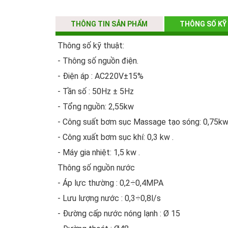
- Bộ điều chỉnh chế độ sen vòi: 1 bộ
- Xi phong: 1 bộ .
THÔNG TIN SẢN PHẨM
THÔNG SỐ KỸ
- Loa: Có .
Thông số kỹ thuật:
- Chế độ O3: Có .
- Thông số nguồn điện.
- Điều chỉnh chế độ sục (Min - Max) :1 bộ
- Điện áp : AC220V±15%
- Bảng điều khiển điện tử: 1 bộ.
- Tần số : 50Hz ± 5Hz
- Gối : 2 chiếc.
- Tổng nguồn: 2,55kw
- Đèn trang trí bên trong thành bồn: Có .
- Công suất bơm sục Massage tạo sóng: 0,75kw
- Sục Massage: Có 14 mắt sục tuần hoàn tạo só
- Công xuất bơm sục khí: 0,3 kw .
- Sục khí: Có 14 mắt sục có chức năng pha trộn
- Máy gia nhiệt: 1,5 kw .
- Đèn Led đa sắc đáy bồn: Có.​
Thông số nguồn nước
- Áp lực thường : 0,2÷0,4MPA
- Lưu lượng nước : 0,3÷0,8l/s
- Đường cấp nước nóng lạnh : Ø 15