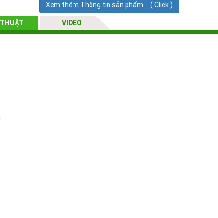
Xem thêm Thông tin sản phẩm ... ( Click )
 THUẬT
VIDEO
.
ng.
 nước và không khí làm sạch nước.