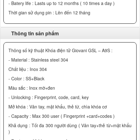
- Batery life : Lasts up to 12 months ( 10 times a day )
Thời gian sử dụng pin : Lên đến 12 tháng
Thông tin sản phẩm
Thông số kỹ thuật Khóa điện tử Giovani GSL – A9S :
- Material : Stainless steel 304
Chất liệu : Inox 304
- Color : SS+Black
Màu sắc : Inox mờ+đen
- Unlocking : Fingerprint, code, card, key
Mở khóa : Vân tay, mật khẩu, thẻ từ, chìa khóa cơ
- Capacity : Max 300 user ( Fingerprint +card+codes )
Khả dụng : Tối đa 300 người dùng ( Vân tay+thẻ từ+mật khẩu
)