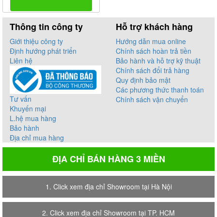
Thông tin công ty
Hỗ trợ khách hàng
Giới thiệu công ty
Hướng dẫn mua online
Định hướng phát triển
Chính sách hoàn trả tiền
Liên hệ
Bảo hành và hỗ trợ kỹ thuật
Chính sách đổi trả hàng
Quy định bảo mật
Các phương thức thanh toán
Tư vấn
Chính sách vận chuyển
Khuyến mại
L.hệ mua hàng
Bảo hành
Địa chỉ mua hàng
ĐỊA CHỈ BÁN HÀNG 3 MIỀN
1. Click xem địa chỉ Showroom tại Hà Nội
2. Click xem địa chỉ Showroom tại TP. HCM