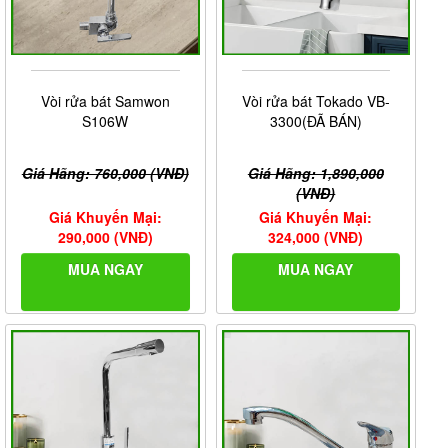
Vòi rửa bát Samwon
Vòi rửa bát Tokado VB-
S106W
3300(ĐÃ BÁN)
Giá Hãng: 760,000 (VNĐ)
Giá Hãng: 1,890,000
(VNĐ)
Giá Khuyến Mại:
Giá Khuyến Mại:
290,000 (VNĐ)
324,000 (VNĐ)
MUA NGAY
MUA NGAY