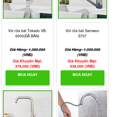
Vòi rửa bát Tokado VB-
Vòi rửa bát Samwon
6500(ĐÃ BÁN)
S707
Giá Hãng: 1,380,000
Giá Hãng: 1,990,000
(VNĐ)
(VNĐ)
Giá Khuyến Mại:
Giá Khuyến Mại:
379,000 (VNĐ)
538,000 (VNĐ)
MUA NGAY
MUA NGAY