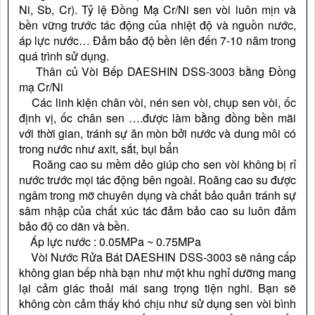
Ni, Sb, Cr). Tỷ lệ Đồng Mạ Cr/Ni sen vòi luôn mịn và
bền vững trước tác động của nhiệt độ và nguồn nước,
áp lực nước… Đảm bảo độ bền lên đến 7-10 năm trong
quá trình sử dụng.
Thân củ Vòi Bếp DAESHIN DSS-3003 bằng Đồng
mạ Cr/Ni
Các linh kiện chân vòi, nén sen vòi, chụp sen vòi, ốc
định vị, ốc chân sen ….được làm bằng đồng bền mãi
với thời gian, tránh sự ăn mòn bởi nước và dung môi có
trong nước như axit, sắt, bụi bẩn
Roăng cao su mềm dẻo giúp cho sen vòi không bị rỉ
nước trước mọi tác động bên ngoài. Roăng cao su được
ngâm trong mỡ chuyên dụng và chất bảo quản tránh sự
sâm nhập của chất xúc tác đảm bảo cao su luôn đảm
bảo độ co dãn và bền.
Áp lực nước : 0.05MPa ~ 0.75MPa
Vòi Nước Rửa Bát DAESHIN DSS-3003 sẽ nâng cấp
không gian bếp nhà bạn như một khu nghỉ dưỡng mang
lại cảm giác thoải mái sang trọng tiện nghi. Bạn sẽ
không còn cảm thấy khó chịu như sử dụng sen vòi bình