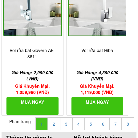
Vòi rửa bát Govern AE-
Vòi rửa bát Riba
3611
Giá Hãng: 2,999,000
Giá Hãng: 4,390,000
(VNĐ)
(VNĐ)
Giá Khuyến Mại:
Giá Khuyến Mại:
1,059,960 (VNĐ)
1,119,000 (VNĐ)
MUA NGAY
MUA NGAY
Phân trang
1
2
3
4
5
6
7
8
Thông tin công ty
Hỗ trợ khách hàng