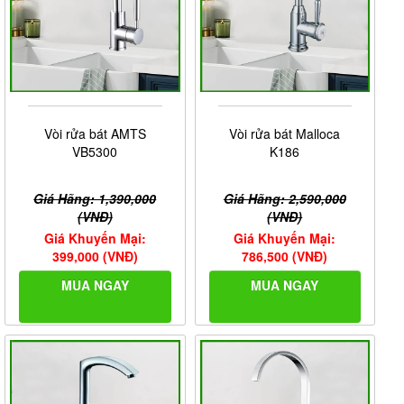
Vòi rửa bát AMTS
Vòi rửa bát Malloca
VB5300
K186
Giá Hãng: 1,390,000
Giá Hãng: 2,590,000
(VNĐ)
(VNĐ)
Giá Khuyến Mại:
Giá Khuyến Mại:
399,000 (VNĐ)
786,500 (VNĐ)
MUA NGAY
MUA NGAY