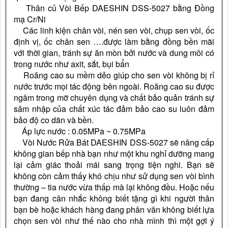
Thân củ Vòi Bếp DAESHIN DSS-5027 bằng Đồng
mạ Cr/Ni
Các linh kiện chân vòi, nén sen vòi, chụp sen vòi, ốc
định vị, ốc chân sen ….được làm bằng đồng bền mãi
với thời gian, tránh sự ăn mòn bởi nước và dung môi có
trong nước như axit, sắt, bụi bẩn
Roăng cao su mềm dẻo giúp cho sen vòi không bị rỉ
nước trước mọi tác động bên ngoài. Roăng cao su được
ngâm trong mỡ chuyên dụng và chất bảo quản tránh sự
sâm nhập của chất xúc tác đảm bảo cao su luôn đảm
bảo độ co dãn và bền.
Áp lực nước : 0.05MPa ~ 0.75MPa
Vòi Nước Rửa Bát DAESHIN DSS-5027 sẽ nâng cấp
không gian bếp nhà bạn như một khu nghỉ dưỡng mang
lại cảm giác thoải mái sang trọng tiện nghi. Bạn sẽ
không còn cảm thấy khó chịu như sử dụng sen vòi bình
thường – tia nước vừa thấp mà lại không đều. Hoặc nếu
bạn đang cân nhắc không biết tặng gì khi người thân
bạn bè hoặc khách hàng đang phân vân không biết lựa
chọn sen vòi như thế nào cho nhà mình thì một gợi ý