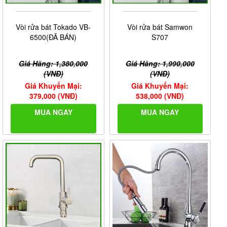
Vòi rửa bát Tokado VB-
Vòi rửa bát Samwon
6500(ĐÃ BÁN)
S707
Giá Hãng: 1,380,000
Giá Hãng: 1,990,000
(VNĐ)
(VNĐ)
Giá Khuyến Mại:
Giá Khuyến Mại:
379,000 (VNĐ)
538,000 (VNĐ)
MUA NGAY
MUA NGAY