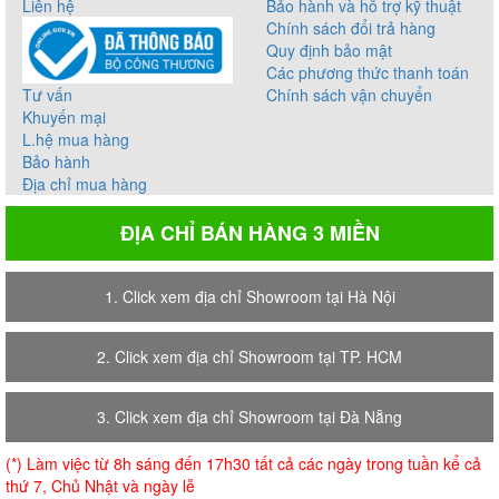
Liên hệ
Bảo hành và hỗ trợ kỹ thuật
Chính sách đổi trả hàng
Quy định bảo mật
Các phương thức thanh toán
Tư vấn
Chính sách vận chuyển
Khuyến mại
L.hệ mua hàng
Bảo hành
Địa chỉ mua hàng
ĐỊA CHỈ BÁN HÀNG 3 MIỀN
1. Click xem địa chỉ Showroom tại Hà Nội
2. Click xem địa chỉ Showroom tại TP. HCM
3. Click xem địa chỉ Showroom tại Đà Nẵng
(*) Làm việc từ 8h sáng đến 17h30 tất cả các ngày trong tuần kể cả
thứ 7, Chủ Nhật và ngày lễ