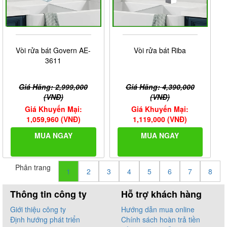
Vòi rửa bát Govern AE-
Vòi rửa bát Riba
3611
Giá Hãng: 2,999,000
Giá Hãng: 4,390,000
(VNĐ)
(VNĐ)
Giá Khuyến Mại:
Giá Khuyến Mại:
1,059,960 (VNĐ)
1,119,000 (VNĐ)
MUA NGAY
MUA NGAY
Phân trang
1
2
3
4
5
6
7
8
Thông tin công ty
Hỗ trợ khách hàng
Giới thiệu công ty
Hướng dẫn mua online
Định hướng phát triển
Chính sách hoàn trả tiền