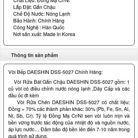
Chất Liệu: Đồng Mạ Cr/Ni
Lắp Đặt: Gắn Chậu
Chế Độ Nước: Nóng Lạnh
Bảo Hành: Chính Hãng
Công Nghệ : Hàn Quốc
Nơi sản xuất: Made In Korea
Thông tin sản phẩm
Vòi Bếp DAESHIN DSS-5027 Chính Hãng:
Vòi Rửa Bát Gắn Chậu DAESHIN DSS-5027 gồm: 1
củ vòi có điều chỉnh nước nóng lạnh ,Dây Cấp và các
đầu ốc đi kèm
Vòi Rửa Chén DAESHIN DSS-5027 có chất liệu:
Đồng = 70% các thành phần khác: 30% (Pb, Fe, Sn, Al,
Ni, Sb, Cr). Tỷ lệ Đồng Mạ Cr/Ni sen vòi luôn mịn và
bền vững trước tác động của nhiệt độ và nguồn nước,
áp lực nước… Đảm bảo độ bền lên đến 7-10 năm trong
quá trình sử dụng.