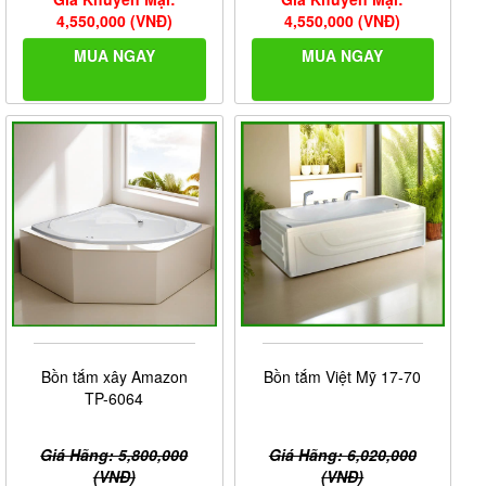
4,550,000 (VNĐ)
4,550,000 (VNĐ)
MUA NGAY
MUA NGAY
Bồn tắm xây Amazon
Bồn tắm Việt Mỹ 17-70
TP-6064
Giá Hãng: 5,800,000
Giá Hãng: 6,020,000
(VNĐ)
(VNĐ)