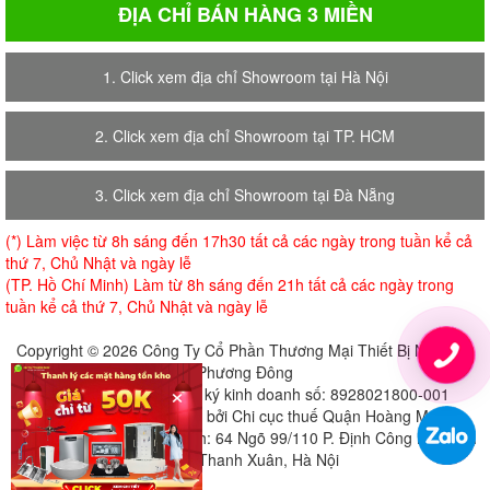
ĐỊA CHỈ BÁN HÀNG 3 MIỀN
1. Click xem địa chỉ Showroom tại Hà Nội
2. Click xem địa chỉ Showroom tại TP. HCM
3. Click xem địa chỉ Showroom tại Đà Nẵng
(*) Làm việc từ 8h sáng đến 17h30 tất cả các ngày trong tuần kể cả
thứ 7, Chủ Nhật và ngày lễ
(TP. Hồ Chí Minh) Làm từ 8h sáng đến 21h tất cả các ngày trong
tuần kể cả thứ 7, Chủ Nhật và ngày lễ
Copyright © 2026 Công Ty Cổ Phần Thương Mại Thiết Bị Nội Thất
Phương Đông
×
Giấy chứng nhận đăng ký kinh doanh số: 8928021800-001
Cấp ngày 18-07-2018 bởi Chi cục thuế Quận Hoàng Mai
Địa chỉ đăng ký trụ sở chính: 64 Ngõ 99/110 P. Định Công Hạ, Định
Công, Thanh Xuân, Hà Nội