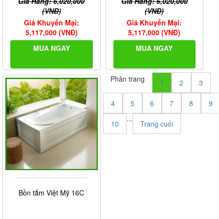
Giá Hãng: 6,020,000
Giá Hãng: 6,020,000
(VNĐ)
(VNĐ)
Giá Khuyến Mại:
Giá Khuyến Mại:
5,117,000 (VNĐ)
5,117,000 (VNĐ)
MUA NGAY
MUA NGAY
Phân trang
1
2
3
4
5
6
7
8
9
...
10
Trang cuối
Bồn tắm Việt Mỹ 16C