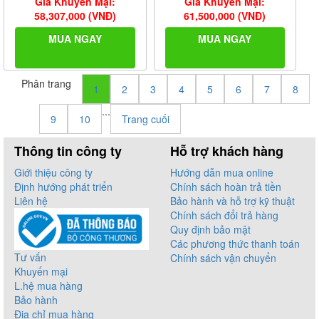
Giá Khuyến Mại:
Giá Khuyến Mại:
58,307,000 (VNĐ)
61,500,000 (VNĐ)
MUA NGAY
MUA NGAY
Phân trang
1
2
3
4
5
6
7
8
...
9
10
Trang cuối
Thông tin công ty
Hỗ trợ khách hàng
Giới thiệu công ty
Hướng dẫn mua online
Định hướng phát triển
Chính sách hoàn trả tiền
Liên hệ
Bảo hành và hỗ trợ kỹ thuật
Chính sách đổi trả hàng
Quy định bảo mật
Các phương thức thanh toán
Tư vấn
Chính sách vận chuyển
Khuyến mại
L.hệ mua hàng
Bảo hành
Địa chỉ mua hàng