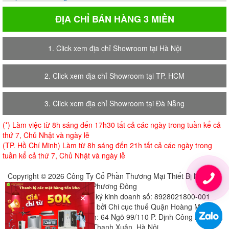
ĐỊA CHỈ BÁN HÀNG 3 MIỀN
1. Click xem địa chỉ Showroom tại Hà Nội
2. Click xem địa chỉ Showroom tại TP. HCM
3. Click xem địa chỉ Showroom tại Đà Nẵng
(*) Làm việc từ 8h sáng đến 17h30 tất cả các ngày trong tuần kể cả
thứ 7, Chủ Nhật và ngày lễ
(TP. Hồ Chí Minh) Làm từ 8h sáng đến 21h tất cả các ngày trong
tuần kể cả thứ 7, Chủ Nhật và ngày lễ
Copyright © 2026 Công Ty Cổ Phần Thương Mại Thiết Bị Nội Thất
Phương Đông
×
Giấy chứng nhận đăng ký kinh doanh số: 8928021800-001
Cấp ngày 18-07-2018 bởi Chi cục thuế Quận Hoàng Mai
Địa chỉ đăng ký trụ sở chính: 64 Ngõ 99/110 P. Định Công Hạ, Định
Công, Thanh Xuân, Hà Nội