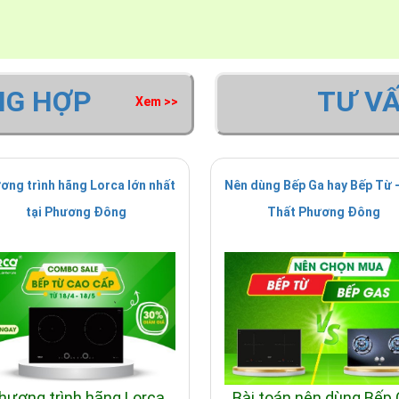
ứng tích hợp trong sản phẩm có thể phát hiện nhiệt đ
NG HỢP
TƯ V
Xem >>
ơng trình hãng Lorca lớn nhất
Nên dùng Bếp Ga hay Bếp Từ -
tại Phương Đông
Thất Phương Đông
hương trình hãng Lorca
Bài toán nên dùng Bếp