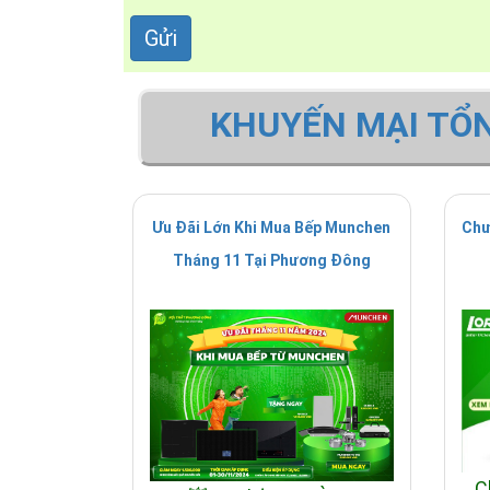
- Thiết bị an toàn điện tử: bộ phận cảm 
hoặc tắt luôn bếp khi mạch quá nóng.
KHUYẾN MẠI TỔ
Ưu Đãi Lớn Khi Mua Bếp Munchen
Chư
Tháng 11 Tại Phương Đông
C