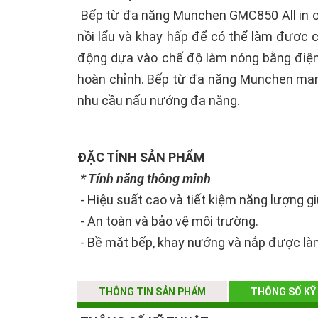
Bếp từ đa năng Munchen GMC850 All in on
nồi lẩu và khay hấp để có thể làm được 
động dựa vào chế độ làm nóng bằng điện
hoàn chỉnh. Bếp từ đa năng Munchen mang 
nhu cầu nấu nướng đa năng.
ĐẶC TÍNH SẢN PHẨM
* Tính năng thông minh
- Hiệu suất cao và tiết kiệm năng lượng gi
- An toàn và bảo vệ môi trường.
- Bề mặt bếp, khay nướng và nắp được làm
- Sử dụng hệ điều khiển tiên tiến nhất, nh
có tiếng động.
THÔNG TIN SẢN PHẨM
THÔNG SỐ KỸ
- Thiết kế núm và điều khiển cảm ứng đơn 