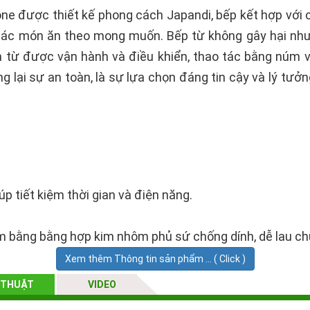
e được thiết kế phong cách Japandi, bếp kết hợp với 
các món ăn theo mong muốn. Bếp từ không gây hại như
 từ được vận hành và điều khiển, thao tác bằng núm
lại sự an toàn, là sự lựa chọn đáng tin cậy và lý tưở
úp tiết kiệm thời gian và điện năng.
 bằng bằng hợp kim nhôm phủ sứ chống dính, dễ lau chù
iều cấp độ nhiệt, tính thời gian chính xác. Quạt ẩn tản
Xem thêm Thông tin sản phẩm ... ( Click )
 THUẬT
VIDEO
giản, thoải mái và bền bỉ. Dễ dàng sử dụng.