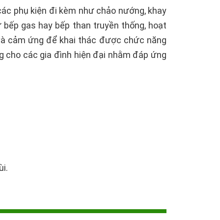
các phụ kiện đi kèm như chảo nướng, khay
 bếp gas hay bếp than truyền thống, hoạt
 và cảm ứng để khai thác được chức năng
ng cho các gia đình hiện đại nhằm đáp ứng
i.
 nhiệt giúp bếp thông thoáng, chạy êm không