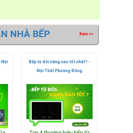
ộ của mạch, có thể tự động giảm công suất
ẤN NHÀ BẾP
Xem >>
 Nội
Bếp từ đôi hãng nào tốt nhất? -
Nội Thất Phương Đông
 Ga
Top 4 thương hiệu bếp từ