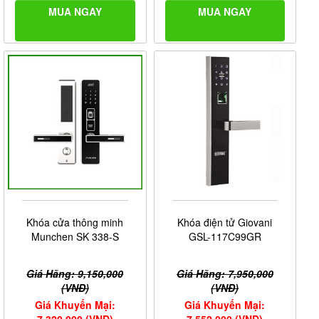
MUA NGAY
MUA NGAY
Khóa cửa thông minh
Khóa điện tử Giovani
Munchen SK 338-S
GSL-117C99GR
Giá Hãng: 9,150,000
Giá Hãng: 7,950,000
(VNĐ)
(VNĐ)
Giá Khuyến Mại:
Giá Khuyến Mại:
7,320,000 (VNĐ)
7,552,000 (VNĐ)