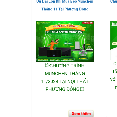
Ưu Đãi Lớn Khi Mua Bếp Munchen
Chư
Tháng 11 Tại Phương Đông
C
💥CHƯƠNG TRÌNH
tố
MUNCHEN THÁNG
với
11/2024 TẠI NỘI THẤT
n
PHƯƠNG ĐÔNG💥