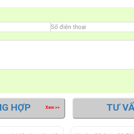
NG HỢP
TƯ V
Xem >>