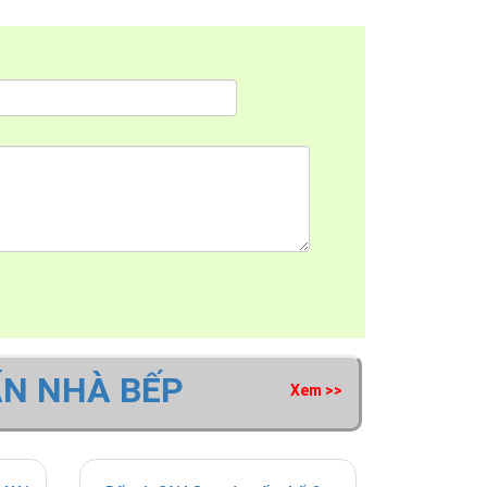
ẤN NHÀ BẾP
Xem >>