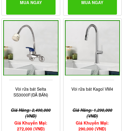
MUA NGAY
MUA NGAY
Vòi rửa bát Selta
Vòi rửa bát Kagol VM4
SS3000F(ĐÃ BÁN)
Giá Hãng: 2,490,000
Giá Hãng: 1,290,000
(VNĐ)
(VNĐ)
Giá Khuyến Mại:
Giá Khuyến Mại:
272,000 (VNĐ)
290,000 (VNĐ)