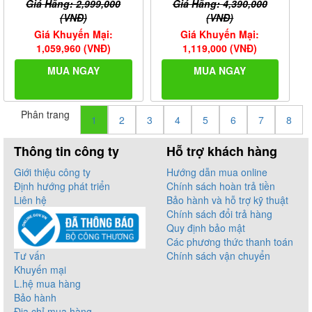
Giá Hãng: 2,999,000
Giá Hãng: 4,390,000
(VNĐ)
(VNĐ)
Giá Khuyến Mại:
Giá Khuyến Mại:
1,059,960 (VNĐ)
1,119,000 (VNĐ)
MUA NGAY
MUA NGAY
Phân trang
1
2
3
4
5
6
7
8
Thông tin công ty
Hỗ trợ khách hàng
Giới thiệu công ty
Hướng dẫn mua online
Định hướng phát triển
Chính sách hoàn trả tiền
Liên hệ
Bảo hành và hỗ trợ kỹ thuật
Chính sách đổi trả hàng
Quy định bảo mật
Các phương thức thanh toán
Tư vấn
Chính sách vận chuyển
Khuyến mại
L.hệ mua hàng
Bảo hành
Địa chỉ mua hàng