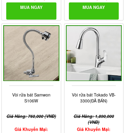
MUA NGAY
MUA NGAY
Vòi rửa bát Samwon
Vòi rửa bát Tokado VB-
S106W
3300(ĐÃ BÁN)
Giá Hãng: 760,000 (VNĐ)
Giá Hãng: 1,890,000
(VNĐ)
Giá Khuyến Mại:
Giá Khuyến Mại: