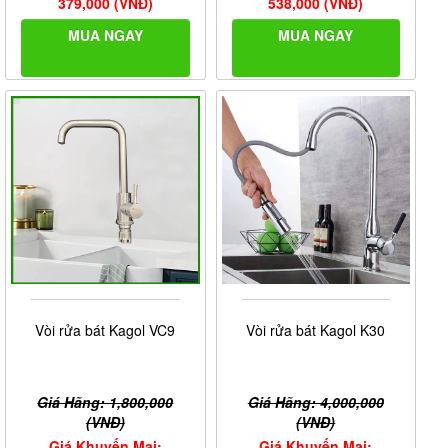
379,000 (VNĐ)
538,000 (VNĐ)
MUA NGAY
MUA NGAY
Vòi rửa bát Kagol VC9
Vòi rửa bát Kagol K30
Giá Hãng: 1,800,000
Giá Hãng: 4,000,000
(VNĐ)
(VNĐ)
Giá Khuyến Mại:
Giá Khuyến Mại: