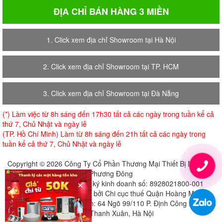
ĐỊA CHỈ BÁN HÀNG 3 MIỀN
1. Click xem địa chỉ Showroom tại Hà Nội
2. Click xem địa chỉ Showroom tại TP. HCM
3. Click xem địa chỉ Showroom tại Đà Nẵng
(*) Làm việc từ 8h sáng đến 17h30 tất cả các ngày trong tuần kể cả
thứ 7, Chủ Nhật và ngày lễ
(TP. Hồ Chí Minh) Làm từ 8h sáng đến 21h tất cả các ngày trong
tuần kể cả thứ 7, Chủ Nhật và ngày lễ
Copyright © 2026 Công Ty Cổ Phần Thương Mại Thiết Bị Nội Thất
Phương Đông
×
Giấy chứng nhận đăng ký kinh doanh số: 8928021800-001
Cấp ngày 18-07-2018 bởi Chi cục thuế Quận Hoàng Mai
Địa chỉ đăng ký trụ sở chính: 64 Ngõ 99/110 P. Định Công Hạ, Định
Công, Thanh Xuân, Hà Nội