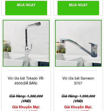
MUA NGAY
MUA NGAY
Vòi rửa bát Tokado VB-
Vòi rửa bát Samwon
6500(ĐÃ BÁN)
S707
Giá Hãng: 1,380,000
Giá Hãng: 1,990,000
(VNĐ)
(VNĐ)
Giá Khuyến Mại:
Giá Khuyến Mại: