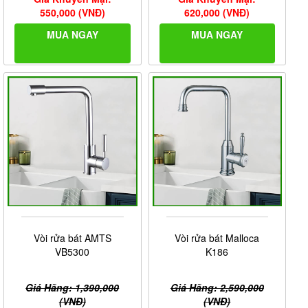
550,000 (VNĐ)
620,000 (VNĐ)
MUA NGAY
MUA NGAY
Vòi rửa bát AMTS
Vòi rửa bát Malloca
VB5300
K186
Giá Hãng: 1,390,000
Giá Hãng: 2,590,000
(VNĐ)
(VNĐ)