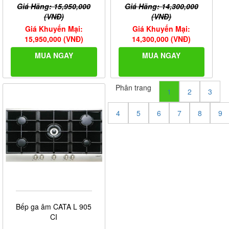
Giá Hãng: 15,950,000
Giá Hãng: 14,300,000
(VNĐ)
(VNĐ)
Giá Khuyến Mại:
Giá Khuyến Mại:
15,950,000 (VNĐ)
14,300,000 (VNĐ)
MUA NGAY
MUA NGAY
Phân trang
1
2
3
4
5
6
7
8
9
Bếp ga âm CATA L 905
CI