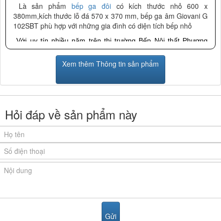
Là sản phẩm
bếp ga đôi
có kích thước nhỏ 600 x
380mm,kích thước lỗ đá 570 x 370 mm, bếp ga âm Giovani G
102SBT phù hợp với những gia đình có diện tích bếp nhỏ
Với uy tín nhiều năm trên thị trường Bếp Nội thất Phương
Đông được Công ty Giovani chứng nhận là Đại lý cấp 1 phân
phối chính hãng dòng sản phẩm của bếp từ Giovani
:
Xem thêm Thông tin sản phẩm
Là đại lý cấp I của Giovani, chúng tôi mang đến những mẫu
Sản Phẩm Giovani chính hãng với giá tốt nhất, kèm theo
nhiều quà tặng hấp dẫn.
Hỏi đáp về sản phẩm này