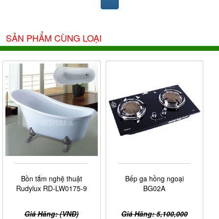
SẢN PHẨM CÙNG LOẠI
Ảnh giấy chứng nhận Nội Thất Phương Đông là đại lý cấp I
Giovani
của thương hiệu
do công ty Giovani cung cấp
Bồn tắm nghệ thuật
Bếp ga hồng ngoại
Rudylux RD-LW0175-9
BG02A
Giá Hãng: (VNĐ)
Giá Hãng: 5,100,000