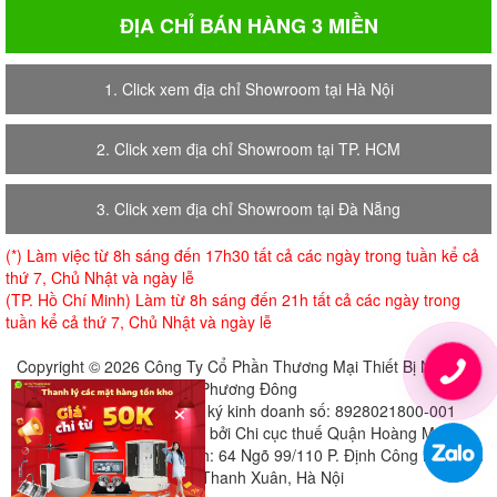
ĐỊA CHỈ BÁN HÀNG 3 MIỀN
1. Click xem địa chỉ Showroom tại Hà Nội
2. Click xem địa chỉ Showroom tại TP. HCM
3. Click xem địa chỉ Showroom tại Đà Nẵng
(*) Làm việc từ 8h sáng đến 17h30 tất cả các ngày trong tuần kể cả
thứ 7, Chủ Nhật và ngày lễ
(TP. Hồ Chí Minh) Làm từ 8h sáng đến 21h tất cả các ngày trong
tuần kể cả thứ 7, Chủ Nhật và ngày lễ
Copyright © 2026 Công Ty Cổ Phần Thương Mại Thiết Bị Nội Thất
Phương Đông
×
Giấy chứng nhận đăng ký kinh doanh số: 8928021800-001
Cấp ngày 18-07-2018 bởi Chi cục thuế Quận Hoàng Mai
Địa chỉ đăng ký trụ sở chính: 64 Ngõ 99/110 P. Định Công Hạ, Định
Công, Thanh Xuân, Hà Nội