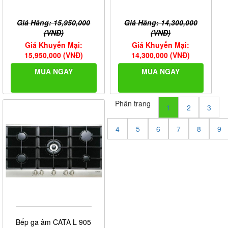
Giá Hãng: 15,950,000
Giá Hãng: 14,300,000
(VNĐ)
(VNĐ)
Giá Khuyến Mại:
Giá Khuyến Mại:
15,950,000 (VNĐ)
14,300,000 (VNĐ)
MUA NGAY
MUA NGAY
Phân trang
1
2
3
4
5
6
7
8
9
Bếp ga âm CATA L 905