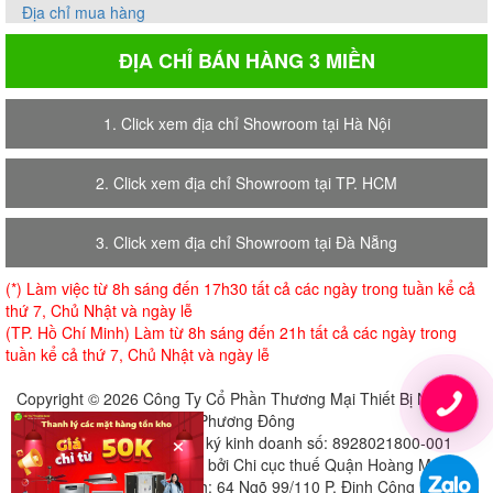
Địa chỉ mua hàng
ĐỊA CHỈ BÁN HÀNG 3 MIỀN
1. Click xem địa chỉ Showroom tại Hà Nội
2. Click xem địa chỉ Showroom tại TP. HCM
3. Click xem địa chỉ Showroom tại Đà Nẵng
(*) Làm việc từ 8h sáng đến 17h30 tất cả các ngày trong tuần kể cả
thứ 7, Chủ Nhật và ngày lễ
(TP. Hồ Chí Minh) Làm từ 8h sáng đến 21h tất cả các ngày trong
tuần kể cả thứ 7, Chủ Nhật và ngày lễ
Copyright © 2026 Công Ty Cổ Phần Thương Mại Thiết Bị Nội Thất
Phương Đông
×
Giấy chứng nhận đăng ký kinh doanh số: 8928021800-001
Cấp ngày 18-07-2018 bởi Chi cục thuế Quận Hoàng Mai
Địa chỉ đăng ký trụ sở chính: 64 Ngõ 99/110 P. Định Công Hạ, Định