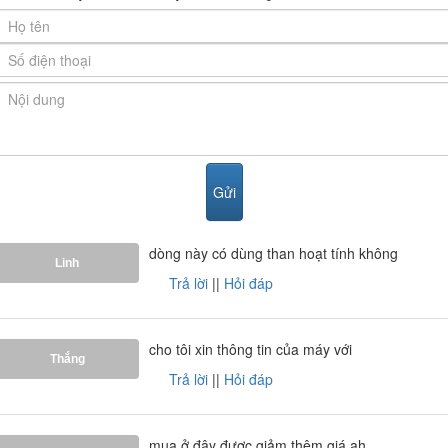
Sản Phẩm Giovani chính hãng với giá tốt nhất, kèm theo
nhiều quà tặng hấp dẫn.
dòng này có dùng than hoạt tính không
Linh
Trả lời
||
Hỏi đáp
cho tôi xin thông tin của máy với
Ảnh giấy chứng nhận Nội Thất Phương Đông là đại lý
Thắng
Trả lời
||
Hỏi đáp
cấp I của thương hiệu
Giovani
do công ty Giovani cung
cấp
mua ở đây được giảm thêm giá ah