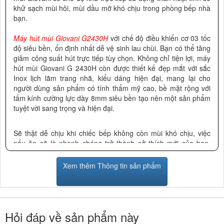
khử sạch mùi hôi, mùi dầu mỡ khó chịu trong phòng bếp nhà
bạn.
Máy hút mùi Giovani G2430H
với chế độ điều khiển cơ 03 tốc
độ siêu bền, ổn định nhất dễ vệ sinh lau chùi. Bạn có thể tăng
giảm công suất hút trực tiếp tùy chọn. Không chỉ tiện lợi, máy
hút mùi Giovani G 2430H còn được thiết kế đẹp mắt với sắc
Inox lịch lãm trang nhã, kiểu dáng hiện đại, mang lại cho
người dùng sản phẩm có tính thẩm mỹ cao, bề mặt rộng với
tấm kính cường lực dày 8mm siêu bền tạo nên một sản phẩm
tuyệt vời sang trọng và hiện đại.
Sẽ thật dễ chịu khi chiếc bếp không còn mùi khó chịu, việc
nấu ăn sẽ là nhanh chóng trở thành sở thích mới của bạn.
Thật tuyệt nếu bạn và chàng cùng nhau sửa soạn bữa ăn.
Chiếc máy hút mùi Giovani G-2430H sẽ làm sạch không khí
Xem thêm Thông tin sản phẩm
trong bếp nhà bạn. Siêu thị
Nội Thất Phương Đông
chuyên
phân phối các sản phẩm
may hut mui
chính hãng, nhằm cung
cấp tới tay người tiêu dùng những sản phẩm chất lượng tốt
nhất hiện nay.
Hỏi đáp về sản phẩm này
Là đại lý cấp I của Giovani, chúng tôi mang đến những mẫu