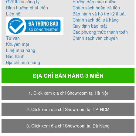
Giới thiệu công ty
Hướng dẫn mua online
Định hướng phát triển
Chính sách hoàn trả tiền
Liên hệ
Bảo hành và hỗ trợ kỹ thuật
Chính sách đổi trả hàng
Quy định bảo mật
Các phương thức thanh toán
Tư vấn
Chính sách vận chuyển
Khuyến mại
L.hệ mua hàng
Bảo hành
Địa chỉ mua hàng
ĐỊA CHỈ BÁN HÀNG 3 MIỀN
1. Click xem địa chỉ Showroom tại Hà Nội
2. Click xem địa chỉ Showroom tại TP. HCM
3. Click xem địa chỉ Showroom tại Đà Nẵng