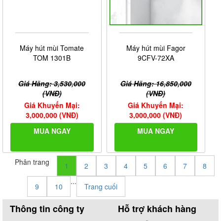
Máy hút mùi Tomate
Máy hút mùi Fagor
TOM 1301B
9CFV-72XA
Giá Hãng: 3,530,000
Giá Hãng: 16,850,000
(VNĐ)
(VNĐ)
Giá Khuyến Mại:
Giá Khuyến Mại:
3,000,000 (VNĐ)
3,000,000 (VNĐ)
MUA NGAY
MUA NGAY
Phân trang
1
2
3
4
5
6
7
8
...
9
10
Trang cuối
Thông tin công ty
Hỗ trợ khách hàng