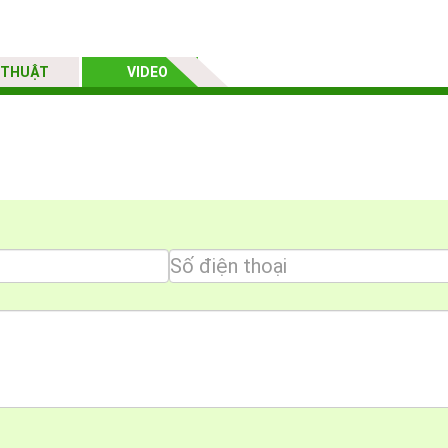
đặt
 THUẬT
VIDEO
 mùi kính cong cũng hãng bán chạy:
g mẫu Sản Phẩm Giovani chính hãng với giá tốt nhất, kèm theo nhiều qu