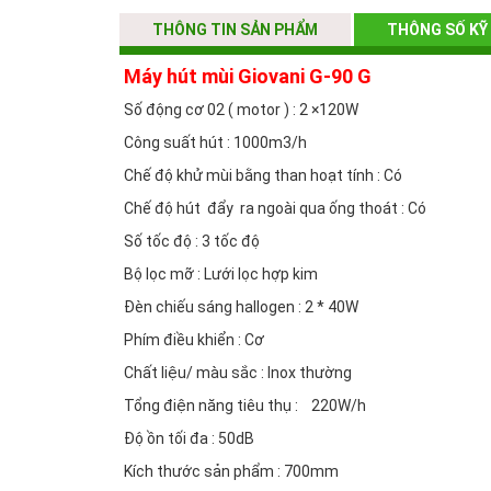
THÔNG TIN SẢN PHẨM
THÔNG SỐ KỸ
Máy hút mùi Giovani G-90 G
Số động cơ 02 ( motor ) : 2 ×120W
Máy hút mùi Giovani G 90G với chế độ điều khiển cơ 0
Công suất hút : 1000m3/h
sao cho phù hợp với nhu cầu của mình.
Chế độ khử mùi bằng than hoạt tính : Có
Chế độ hút đẩy ra ngoài qua ống thoát : Có
Không chỉ tiện lợi, may hut mui Giovani G 90G còn đư
Số tốc độ : 3 tốc độ
phím điều khiển được bố trí cân đối mang lại cho ng
Bộ lọc mỡ : Lưới lọc hợp kim
Đèn chiếu sáng hallogen : 2 * 40W
Chính bởi các tính năng ưu việt - chất lượng tốt sả
Phím điều khiển : Cơ
giá tốt nhất trên thị trường.
Chất liệu/ màu sắc : Inox thường
Tổng điện năng tiêu thụ : 220W/h
Cam kết tại Nội Thất Phương Đông :
Độ ồn tối đa : 50dB
- Hàng chính hãng, bán với giá tốt nhất trên toàn quố
Kích thước sản phẩm : 700mm
- Hàng mới 100%, có phiếu bảo hành kèm theo