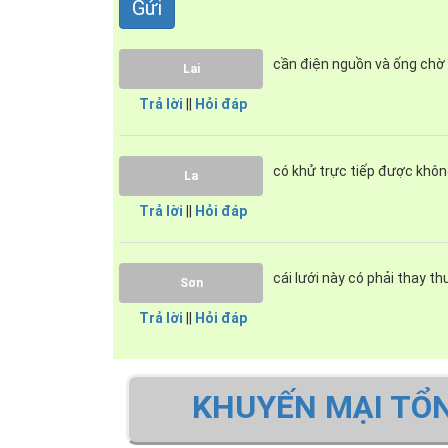
cần điện nguồn và ống chờ
Lai
Trả lời
||
Hỏi đáp
có khử trực tiếp được khô
La
Trả lời
||
Hỏi đáp
cái lưới này có phải thay t
Sơn
Ảnh giấy chứng nhận Nộ
Trả lời
||
Hỏi đáp
KHUYẾN MẠI TỔ