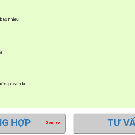
 bao nhiêu
ng
hường xuyên ko
i Thất Phương Đông là đại lý cấp I của thương hiệu
Giovani
do c
NG HỢP
TƯ V
Xem >>