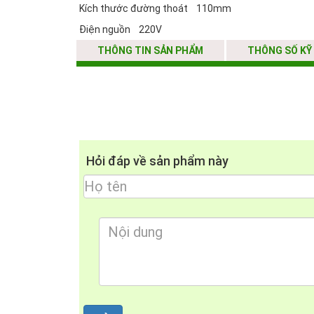
Kích thước đường thoát 110mm
- Hỗ trợ tối đa cho khách hàng về vận chuyện và lắp 
Điện nguồn 220V
THÔNG TIN SẢN PHẨM
THÔNG SỐ KỸ
----> Quý khách tham khảo thêm một số model máy hút
+
Máy hút mùi Giovani G-70G
+
Máy hút mùi Giovani G 2370RS
Là đại lý cấp I của Giovani, chúng tôi mang đến nhữn
Hỏi đáp về sản phẩm này