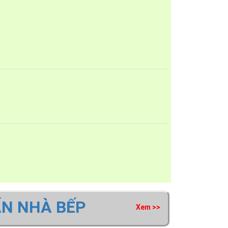
ông ty Giovani cung cấp
ẤN NHÀ BẾP
Xem >>