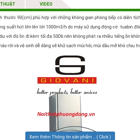
 THUẬT
VIDEO
ch thước 90(cm) phù hợp với những không gian phòng bếp có diện tích
ới công suất hút lớn lên tới 1000m3/h do máy sử dụng động cơ tuabin 
ịu với độ ồn đi kèm tối đa 50Db nên không phát ra nhiều tiếng ồn khô
 tháo rời và vệ sinh dễ dàng sẽ khử sạch mùi hôi, mùi dầu mỡ khó chịu t
Xem thêm Thông tin sản phẩm ... ( Click )