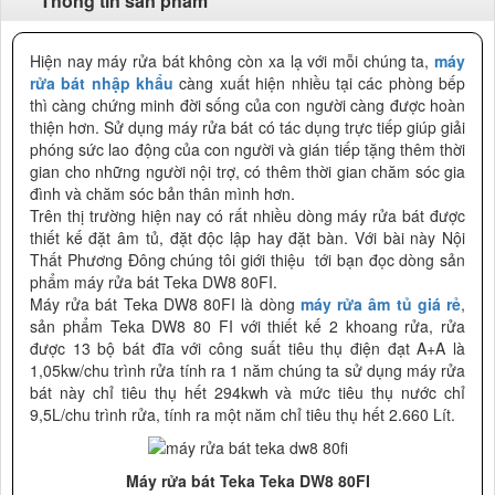
Thông tin sản phẩm
Hiện nay máy rửa bát không còn xa lạ với mỗi chúng ta,
máy
rửa bát nhập khẩu
càng xuất hiện nhiều tại các phòng bếp
thì càng chứng minh đời sống của con người càng được hoàn
thiện hơn. Sử dụng máy rửa bát có tác dụng trực tiếp giúp giải
phóng sức lao động của con người và gián tiếp tặng thêm thời
gian cho những người nội trợ, có thêm thời gian chăm sóc gia
đình và chăm sóc bản thân mình hơn.
Trên thị trường hiện nay có rất nhiều dòng máy rửa bát được
thiết kế đặt âm tủ, đặt độc lập hay đặt bàn. Với bài này Nội
Thất Phương Đông chúng tôi giới thiệu tới bạn đọc dòng sản
phẩm máy rửa bát Teka DW8 80FI.
Máy rửa bát Teka DW8 80FI là dòng
máy rửa âm tủ giá rẻ
,
sản phẩm Teka DW8 80 FI với thiết kế 2 khoang rửa, rửa
được 13 bộ bát đĩa với công suất tiêu thụ điện đạt A+A là
1,05kw/chu trình rửa tính ra 1 năm chúng ta sử dụng máy rửa
bát này chỉ tiêu thụ hết 294kwh và mức tiêu thụ nước chỉ
9,5L/chu trình rửa, tính ra một năm chỉ tiêu thụ hết 2.660 Lít.
Máy rửa bát Teka Teka DW8 80FI