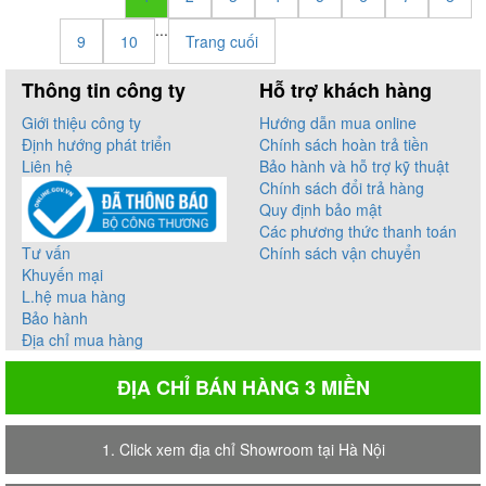
...
9
10
Trang cuối
Thông tin công ty
Hỗ trợ khách hàng
Giới thiệu công ty
Hướng dẫn mua online
Định hướng phát triển
Chính sách hoàn trả tiền
Liên hệ
Bảo hành và hỗ trợ kỹ thuật
Chính sách đổi trả hàng
Quy định bảo mật
Các phương thức thanh toán
Tư vấn
Chính sách vận chuyển
Khuyến mại
L.hệ mua hàng
Bảo hành
Địa chỉ mua hàng
ĐỊA CHỈ BÁN HÀNG 3 MIỀN
1. Click xem địa chỉ Showroom tại Hà Nội