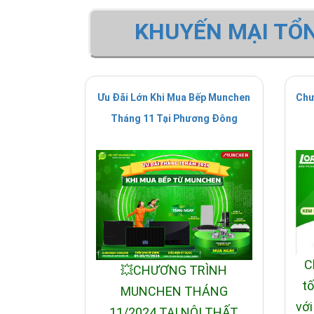
KHUYẾN MẠI TỔ
Ưu Đãi Lớn Khi Mua Bếp Munchen
Chư
Tháng 11 Tại Phương Đông
C
💥CHƯƠNG TRÌNH
tố
MUNCHEN THÁNG
với
11/2024 TẠI NỘI THẤT