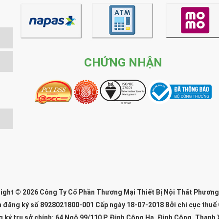
CHỨNG NHẬN
ight © 2026 Công Ty Cổ Phần Thương Mại Thiết Bị Nội Thất Phươn
n đăng ký số 8928021800-001 Cấp ngày 18-07-2018 Bởi chi cục thuế
g ký trụ sở chính: 64 Ngõ 99/110 P. Định Công Hạ, Định Công, Thanh 