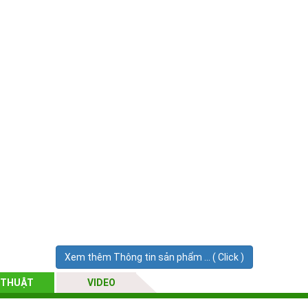
Xem thêm Thông tin sản phẩm ... ( Click )
 THUẬT
VIDEO