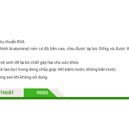
iêu chuẩn KSA.
chính là alumina) nên có độ bền cao, chịu được áp lực 04 kg và được 
ệ sinh để lại bỏ chất gây hại cho sức khỏe.
à tạo bọt trong dòng chảy giúp tiết kiệm nước, không bắn nước.
ng sen khi không sử dụng.
 THUẬT
VIDEO