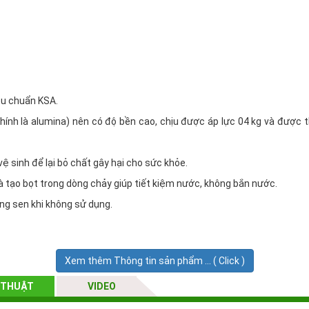
êu chuẩn KSA.
chính là alumina) nên có độ bền cao, chịu được áp lực 04 kg và được 
ệ sinh để lại bỏ chất gây hại cho sức khỏe.
à tạo bọt trong dòng chảy giúp tiết kiệm nước, không bắn nước.
g sen khi không sử dụng.
Xem thêm Thông tin sản phẩm ... ( Click )
 THUẬT
VIDEO