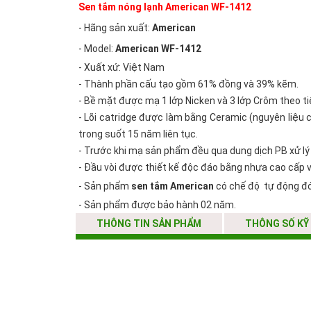
Sen tắm nóng lạnh American WF-1412
- Hãng sản xuất:
American
- Model:
American WF-1412
- Xuất xứ: Việt Nam
- Thành phần cấu tạo gồm 61% đồng và 39% kẽm.
- Bề mặt được mạ 1 lớp Nicken và 3 lớp Crôm theo t
- Lõi catridge được làm bằng Ceramic (nguyên liệu 
trong suốt 15 năm liên tục.
- Trước khi mạ sản phẩm đều qua dung dịch PB xử lý v
- Đầu vòi được thiết kế độc đáo bằng nhựa cao cấp v
- Sản phẩm
sen tắm American
có chế độ tự động đó
- Sản phẩm được bảo hành 02 năm.
THÔNG TIN SẢN PHẨM
THÔNG SỐ KỸ