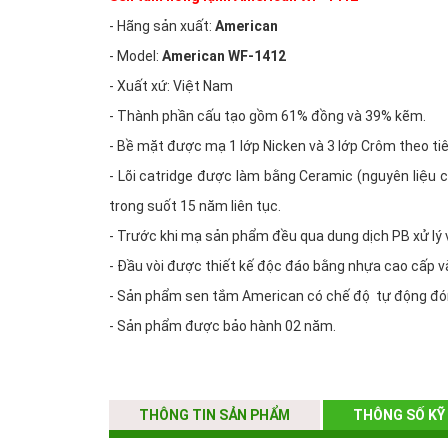
- Hãng sản xuất:
American
- Model:
American WF-1412
- Xuất xứ: Việt Nam
- Thành phần cấu tạo gồm 61% đồng và 39% kẽm.
- Bề mặt được mạ 1 lớp Nicken và 3 lớp Crôm theo ti
- Lõi catridge được làm bằng Ceramic (nguyên liệu 
trong suốt 15 năm liên tục.
- Trước khi mạ sản phẩm đều qua dung dịch PB xử lý v
- Đầu vòi được thiết kế độc đáo bằng nhựa cao cấp v
- Sản phẩm sen tắm American có chế độ tự động đón
- Sản phẩm được bảo hành 02 năm.
THÔNG TIN SẢN PHẨM
THÔNG SỐ KỸ