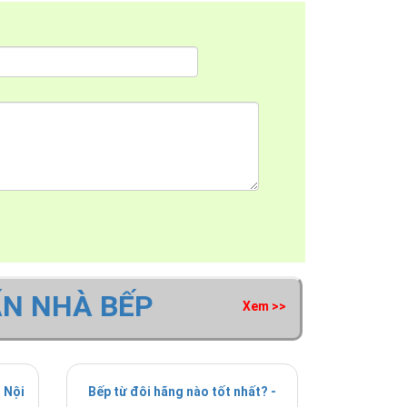
ẤN NHÀ BẾP
Xem >>
 Nội
Bếp từ đôi hãng nào tốt nhất? -