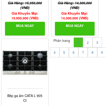
Giá Hãng: 15,950,000
Giá Hãng: 14,300,000
(VNĐ)
(VNĐ)
Giá Khuyến Mại:
Giá Khuyến Mại:
15,950,000 (VNĐ)
14,300,000 (VNĐ)
MUA NGAY
MUA NGAY
Phân trang
1
2
3
4
5
6
7
8
9
Bếp ga âm CATA L 905
CI