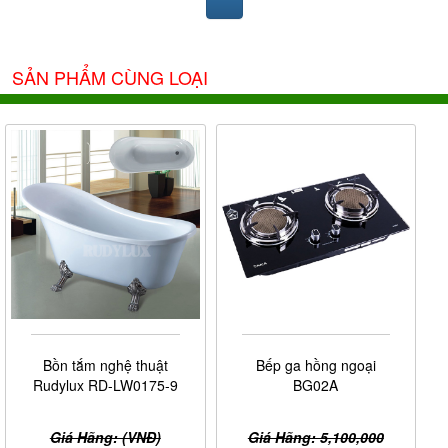
SẢN PHẨM CÙNG LOẠI
Bồn tắm nghệ thuật
Bếp ga hồng ngoại
Rudylux RD-LW0175-9
BG02A
Giá Hãng: (VNĐ)
Giá Hãng: 5,100,000