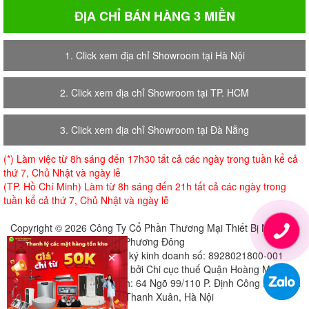
ĐỊA CHỈ BÁN HÀNG 3 MIỀN
1. Click xem địa chỉ Showroom tại Hà Nội
2. Click xem địa chỉ Showroom tại TP. HCM
3. Click xem địa chỉ Showroom tại Đà Nẵng
(*) Làm việc từ 8h sáng đến 17h30 tất cả các ngày trong tuần kể cả
thứ 7, Chủ Nhật và ngày lễ
(TP. Hồ Chí Minh) Làm từ 8h sáng đến 21h tất cả các ngày trong
tuần kể cả thứ 7, Chủ Nhật và ngày lễ
Copyright © 2026 Công Ty Cổ Phần Thương Mại Thiết Bị Nội Thất
Phương Đông
×
Giấy chứng nhận đăng ký kinh doanh số: 8928021800-001
Cấp ngày 18-07-2018 bởi Chi cục thuế Quận Hoàng Mai
Địa chỉ đăng ký trụ sở chính: 64 Ngõ 99/110 P. Định Công Hạ, Định
Công, Thanh Xuân, Hà Nội