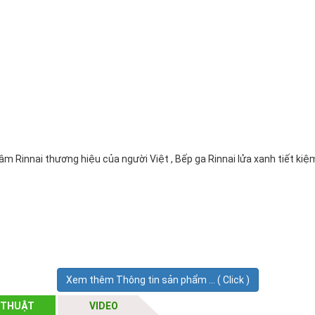
 Rinnai thương hiệu của người Việt , Bếp ga Rinnai lửa xanh tiết kiệm
Xem thêm Thông tin sản phẩm ... ( Click )
 THUẬT
VIDEO