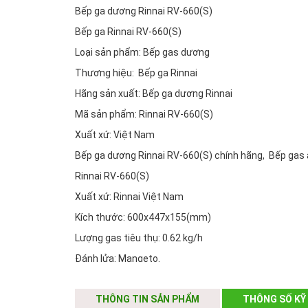
Bếp ga dương Rinnai RV-660(S)
Bếp ga Rinnai RV-660(S)
Loại sản phẩm: Bếp gas dương
Thương hiệu: Bếp ga Rinnai
Hãng sản xuất: Bếp ga dương Rinnai
Mã sản phẩm: Rinnai RV-660(S)
Xuất xứ: Việt Nam
Bếp ga dương Rinnai RV-660(S) chính hãng, Bếp gas âm
Rinnai RV-660(S)
Xuất xứ: Rinnai Việt Nam
Kích thước: 600x447x155(mm)
Lượng gas tiêu thụ: 0.62 kg/h
Đánh lửa: Mangeto.
Trọng lượng: 4.5 kg
THÔNG TIN SẢN PHẨM
THÔNG SỐ KỸ
Số lò nấu: 02 lò - đầu lớn có hâm.