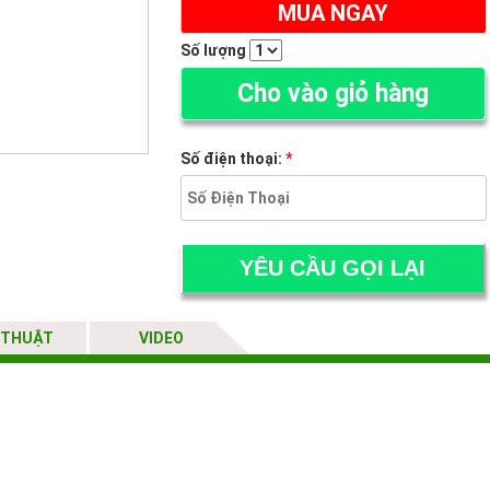
MUA NGAY
Số lượng
Cho vào giỏ hàng
Số điện thoại:
*
 THUẬT
VIDEO