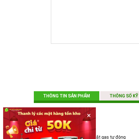
THÔNG TIN SẢN PHẨM
THÔNG SỐ KỸ
Lượng gas tiêu thụ: 0.425 kg/h
×
Đánh lửa:Mangeto.
Trọng lượng: 5.5 kg, nhỏ gọn
Số lò nấu: 02 lò (1 lớn 1 nhỏ) , ngắt gas tự động