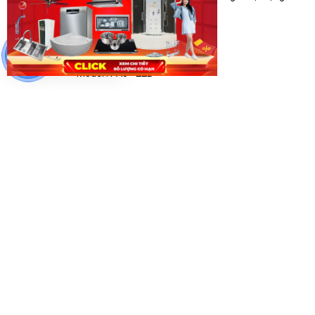
Mặt bếp phủ men
Chat hỗ trợ
Model : PAJ - 22B
Xuất xứ Nhật Bản
Bảo hành 24 Tháng
- Chiều dài 59 cm
- Mặt bếp: tráng men chống dính
- Đánh lửa: Magneto
THÔNG TIN SẢN PHẨM
THÔNG SỐ KỸ
Lượng gas tiêu thụ: 0.425 kg/h
Đánh lửa:Mangeto.
Trọng lượng: 5.5 kg, nhỏ gọn