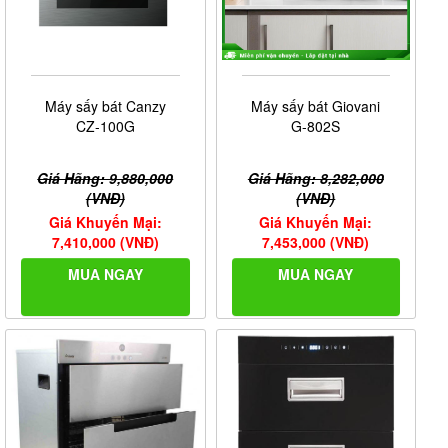
Máy sấy bát Canzy
Máy sấy bát Giovani
CZ-100G
G-802S
Giá Hãng: 9,880,000
Giá Hãng: 8,282,000
(VNĐ)
(VNĐ)
Giá Khuyến Mại:
Giá Khuyến Mại:
7,410,000 (VNĐ)
7,453,000 (VNĐ)
MUA NGAY
MUA NGAY