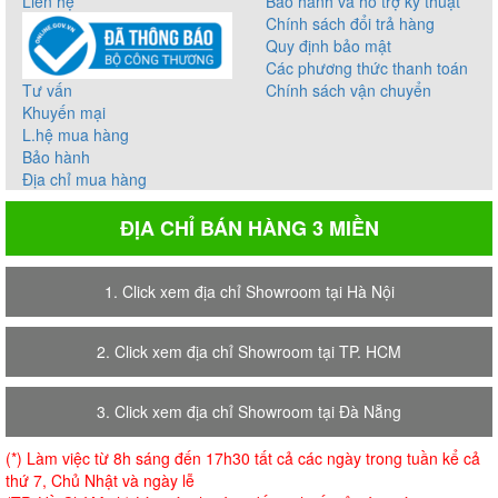
Liên hệ
Bảo hành và hỗ trợ kỹ thuật
Chính sách đổi trả hàng
Quy định bảo mật
Các phương thức thanh toán
Tư vấn
Chính sách vận chuyển
Khuyến mại
L.hệ mua hàng
Bảo hành
Địa chỉ mua hàng
ĐỊA CHỈ BÁN HÀNG 3 MIỀN
1. Click xem địa chỉ Showroom tại Hà Nội
2. Click xem địa chỉ Showroom tại TP. HCM
3. Click xem địa chỉ Showroom tại Đà Nẵng
(*) Làm việc từ 8h sáng đến 17h30 tất cả các ngày trong tuần kể cả
thứ 7, Chủ Nhật và ngày lễ