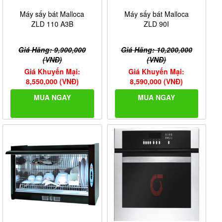
Máy sấy bát Malloca
Máy sấy bát Malloca
ZLD 110 A3B
ZLD 90I
Giá Hãng: 9,900,000
Giá Hãng: 10,200,000
(VNĐ)
(VNĐ)
Giá Khuyến Mại:
Giá Khuyến Mại:
8,550,000 (VNĐ)
8,590,000 (VNĐ)
MUA NGAY
MUA NGAY