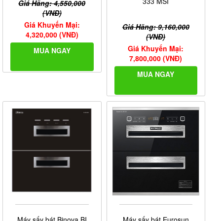
333 MSI
Giá Hãng: 4,550,000
(VNĐ)
Giá Khuyến Mại:
Giá Hãng: 9,160,000
4,320,000 (VNĐ)
(VNĐ)
Giá Khuyến Mại:
MUA NGAY
7,800,000 (VNĐ)
MUA NGAY
Máy sấy bát Binova BI
Máy sấy bát Eurosun