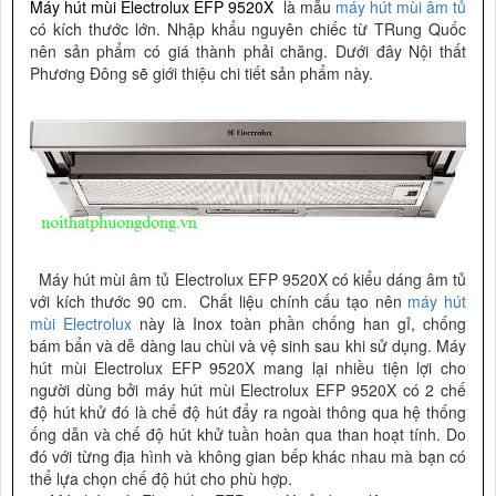
Máy hút mùi Electrolux EFP 9520X
là mẫu
máy hút mùi âm tủ
có kích thước lớn. Nhập khẩu nguyên chiếc từ TRung Quốc
nên sản phẩm có giá thành phải chăng. Dưới đây Nội thất
Phương Đông sẽ giới thiệu chi tiết sản phẩm này.
Máy hút mùi âm tủ Electrolux EFP 9520X có kiểu dáng âm tủ
với kích thước 90 cm. Chất liệu chính cấu tạo nên
máy hút
mùi Electrolux
này là Inox toàn phần chống han gỉ, chống
bám bẩn và dễ dàng lau chùi và vệ sinh sau khi sử dụng. Máy
hút mùi Electrolux EFP 9520X mang lại nhiều tiện lợi cho
người dùng bởi máy hút mùi Electrolux EFP 9520X có 2 chế
độ hút khử đó là chế độ hút đẩy ra ngoài thông qua hệ thống
ống dẫn và chế độ hút khử tuần hoàn qua than hoạt tính. Do
đó với từng địa hình và không gian bếp khác nhau mà bạn có
thể lựa chọn chế độ hút cho phù hợp.