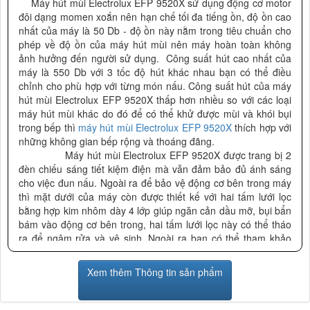
Máy hút mùi Electrolux EFP 9520X sử dụng động cơ motor
đôi dạng momen xoắn nên hạn chế tối đa tiếng ồn, độ ồn cao
nhất của máy là 50 Db - độ ồn này nằm trong tiêu chuẩn cho
phép về độ ồn của máy hút mùi nên máy hoàn toàn không
ảnh hưởng đến người sử dụng. Công suất hút cao nhất của
máy là 550 Db với 3 tốc độ hút khác nhau bạn có thể điều
chỉnh cho phù hợp với từng món nấu. Công suất hút của máy
hút mùi Electrolux EFP 9520X thấp hơn nhiều so với các loại
máy hút mùi khác do đó để có thể khử được mùi và khói bụi
trong bếp thì
máy hút mùi Electrolux EFP 9520X
thích hợp với
những không gian bếp rộng và thoáng đãng.
Máy hút mùi Electrolux EFP 9520X được trang bị 2
đèn chiếu sáng tiết kiệm điện mà vẫn đảm bảo đủ ánh sáng
cho việc đun nấu. Ngoài ra để bảo vệ động cơ bên trong máy
thì mặt dưới của máy còn được thiết kế với hai tấm lưới lọc
bằng hợp kim nhôm dày 4 lớp giúp ngăn cản dầu mỡ, bụi bẩn
bám vào động cơ bên trong, hai tấm lưới lọc này có thể tháo
ra để ngâm rửa và vệ sinh. Ngoài ra bạn có thể tham khảo
thêm một số model của hãng như :
Máy hút mùi Electrolux
EFC6530X
Xem thêm Thông tin sản phẩm