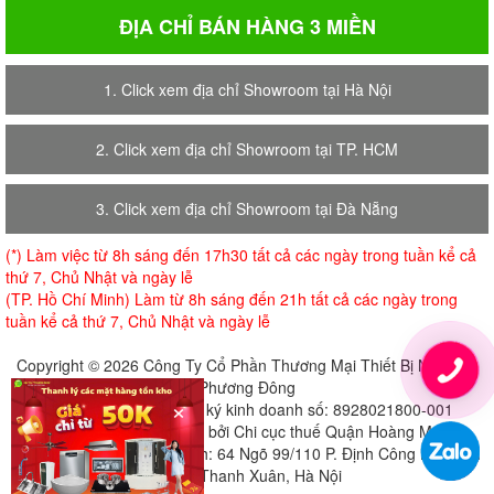
ĐỊA CHỈ BÁN HÀNG 3 MIỀN
1. Click xem địa chỉ Showroom tại Hà Nội
2. Click xem địa chỉ Showroom tại TP. HCM
3. Click xem địa chỉ Showroom tại Đà Nẵng
(*) Làm việc từ 8h sáng đến 17h30 tất cả các ngày trong tuần kể cả
thứ 7, Chủ Nhật và ngày lễ
(TP. Hồ Chí Minh) Làm từ 8h sáng đến 21h tất cả các ngày trong
tuần kể cả thứ 7, Chủ Nhật và ngày lễ
Copyright © 2026 Công Ty Cổ Phần Thương Mại Thiết Bị Nội Thất
Phương Đông
×
Giấy chứng nhận đăng ký kinh doanh số: 8928021800-001
Cấp ngày 18-07-2018 bởi Chi cục thuế Quận Hoàng Mai
Địa chỉ đăng ký trụ sở chính: 64 Ngõ 99/110 P. Định Công Hạ, Định
Công, Thanh Xuân, Hà Nội