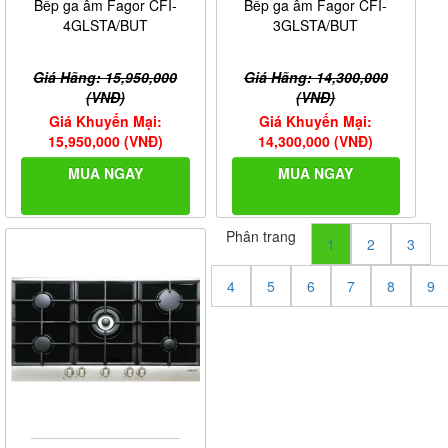
Bếp ga âm Fagor CFI-
Bếp ga âm Fagor CFI-
4GLSTA/BUT
3GLSTA/BUT
Giá Hãng: 15,950,000
Giá Hãng: 14,300,000
(VNĐ)
(VNĐ)
Giá Khuyến Mại:
Giá Khuyến Mại:
15,950,000 (VNĐ)
14,300,000 (VNĐ)
MUA NGAY
MUA NGAY
Phân trang
1
2
3
4
5
6
7
8
9