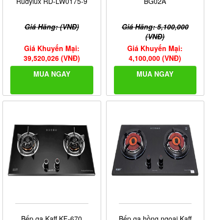
Rudylux RD-LW0175-9
BG02A
Giá Hãng: (VNĐ)
Giá Hãng: 5,100,000
(VNĐ)
Giá Khuyến Mại:
Giá Khuyến Mại:
39,520,026 (VNĐ)
4,100,000 (VNĐ)
MUA NGAY
MUA NGAY
Bếp ga Kaff KF-670
Bếp ga hồng ngoại Kaff