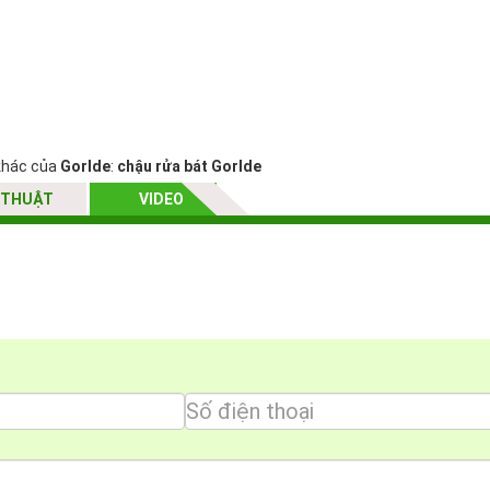
khác của
Gorlde
:
chậu rửa bát Gorlde
 THUẬT
VIDEO