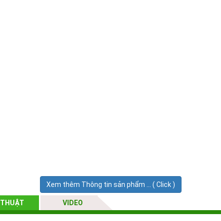
Xem thêm Thông tin sản phẩm ... ( Click )
 THUẬT
VIDEO