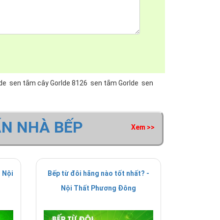
de
sen tắm cây Gorlde 8126
sen tắm Gorlde
sen
ẤN NHÀ BẾP
Xem >>
 Nội
Bếp từ đôi hãng nào tốt nhất? -
Nội Thất Phương Đông