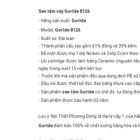
Sen tắm cây Gorlde 8126
- Hãng sản xuất:
Gorlde
- Model:
Gorlde 8126
- Xuất xứ: Đài loan
- Thành phần cấu tạo gồm 61% đồng và 39% kẽm.
- Bề mặt được mạ 1 lớp Nicken và 3 lớp Crôm theo 
- Lõi catridge được làm bằng Ceramic (nguyên liệ
ngày trong suốt 15 năm liên tục.
- Trước khi mạ sản phẩm đều qua dung dịch PB xử lý
- Đầu vòi được thiết kế độc đáo bằng nhựa cao cấp
- Sản phẩm
sen tắm Gorlde
có chế độ tự động đón
- Sản phẩm được bảo hành 02 năm.
Lưu ý: Nội Thất Phương Đông là đại lý cấp 1 của h
Gorlde
đảm bảo 100% về chất lượng hàng hóa và h