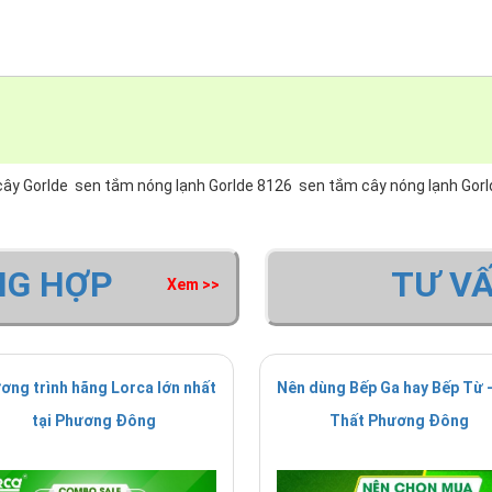
ây Gorlde
sen tắm nóng lạnh Gorlde 8126
sen tắm cây nóng lạnh Gorl
NG HỢP
TƯ V
Xem >>
ơng trình hãng Lorca lớn nhất
Nên dùng Bếp Ga hay Bếp Từ -
tại Phương Đông
Thất Phương Đông